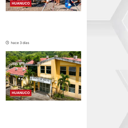
HUANUCO
TINGO MARÍA: INICIAN OBRA
DE PISTAS, VEREDAS POR
MÁS DE S/ 3,3 MILLONES
hace 3 días
HUANUCO
CANCELAN REINICIO DEL
CENTRO DE SALUD DE
CACHICOTO POR