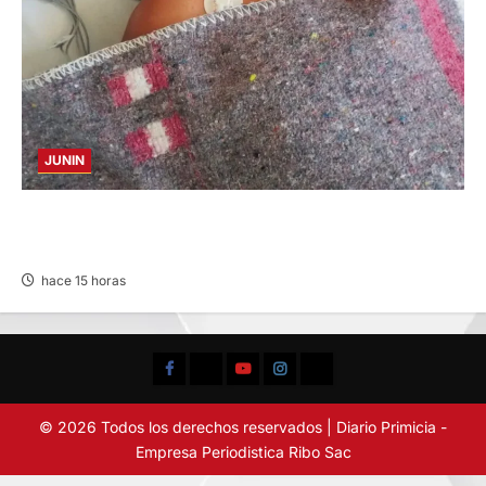
JUNIN
BUSCAN A FAMILIARES: DE PACIENTE
INTERNADO EN HOSPITAL DE JAUJA
hace 15 horas
Facebook
TikTok
YouTube
Instagram
X
© 2026 Todos los derechos reservados | Diario Primicia -
Empresa Periodistica Ribo Sac