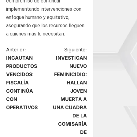
compromiso de continuar
implementando intervenciones con
enfoque humano y equitativo,
asegurando que los recursos lleguen
a quienes más lo necesitan.
N
Anterior:
Siguiente:
INCAUTAN
INVESTIGAN
a
PRODUCTOS
NUEVO
VENCIDOS:
FEMINICIDIO:
v
FISCALÍA
HALLAN
e
CONTINÚA
JOVEN
CON
MUERTA A
g
OPERATIVOS
UNA CUADRA
DE LA
a
COMISARÍA
c
DE