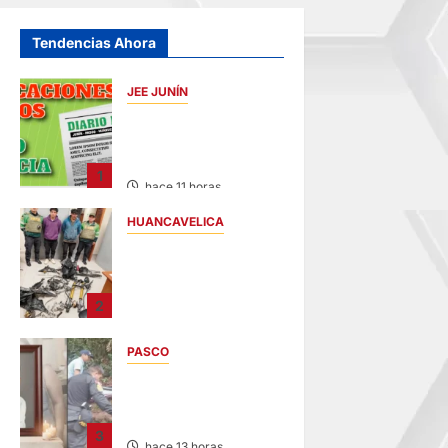
Tendencias Ahora
JEE JUNÍN
PUBLICACIÓN JEE
JUNÍN – VIERNES
07/AGO/2026
1
hace 11 horas
HUANCAVELICA
EN CHURCAMPA:
“LOS
DESMANTELADORE
2
S DE CHONTA” SON
DETENIDOS
PASCO
hace 11 horas
VILLA RICA:
HALLAN SIN VIDA A
MENOR DE 13 AÑOS
3
hace 13 horas