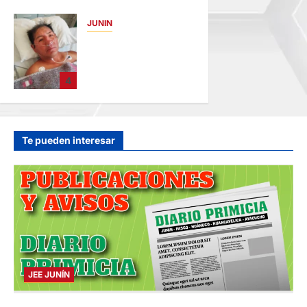
JUNIN
BUSCAN A
FAMILIARES: DE
PACIENTE
4
INTERNADO EN
HOSPITAL DE
JAUJA
hace 15 horas
Te pueden interesar
JEE JUNÍN