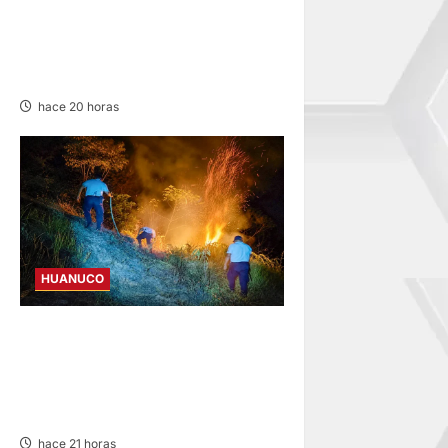
AÑOS POR PRESUNTO
HURTO DE S/ 17 MIL EN
PUERTO INCA
hace 20 horas
HUANUCO
SERENOS CONTROLAN
INCENDIO FORESTAL Y
EVITAN DAÑOS A VIVIENDAS
EN EL CASERÍO SUPTE CHICO
hace 21 horas