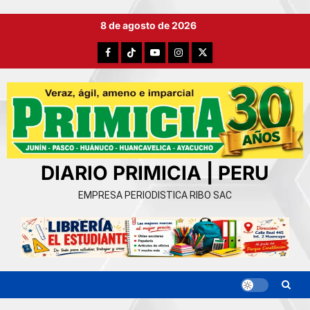
Ir
8 de agosto de 2026
al
contenido
Facebook
TikTok
YouTube
Instagram
X
DIARIO PRIMICIA | PERU
EMPRESA PERIODISTICA RIBO SAC