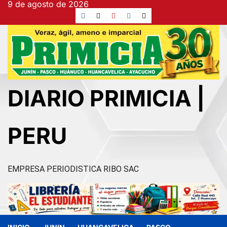
9 de agosto de 2026
Ir
Facebook
TikTok
YouTube
Instagram
X
al
contenido
DIARIO PRIMICIA |
PERU
EMPRESA PERIODISTICA RIBO SAC