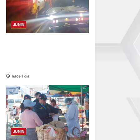
JUNIN
VOLCADURA EN CARRETERA
CENTRAL: CINCO MIEMBROS
DE UNA FAMILIA SALVAN DE
MORIR
hace 1 día
JUNIN