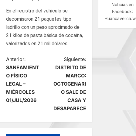
Noticias en
En el registro del vehículo se
Facebook:
Huancavelica.
decomisaron 21 paquetes tipo
ladrillo con un peso aproximado de
21 kilos de pasta básica de cocaína,
valorizados en 21 mil dólares.
N
Anterior:
Siguiente:
SANEAMIENT
DISTRITO DE
a
O FÍSICO
MARCO:
LEGAL –
OCTOGENARI
v
MIÉRCOLES
O SALE DE
e
01/JUL/2026
CASA Y
DESAPARECE
g
a