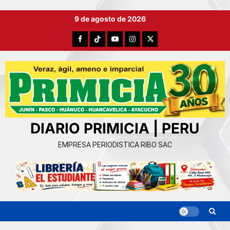
Ir
9 de agosto de 2026
al
contenido
Facebook
TikTok
YouTube
Instagram
X
DIARIO PRIMICIA | PERU
EMPRESA PERIODISTICA RIBO SAC