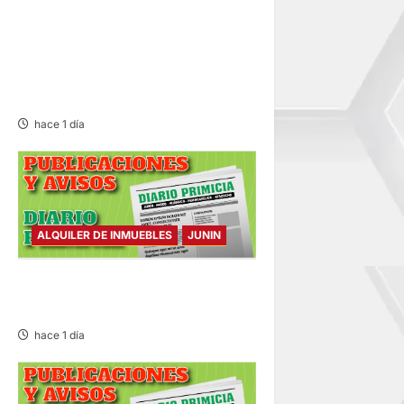
¡QUÉ REINCIDENTE!:
CLAUSURA PANADERÍA EN
JAUJA POR LA INMUNDICIA
HALLADA
hace 1 día
ALQUILER DE INMUEBLES
JUNIN
ALQUILER DE INMUEBLES –
SÁBADO 08/AGO/2026
hace 1 día