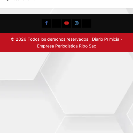
Facebook
TikTok
YouTube
Instagram
X
© 2026 Todos los derechos reservados | Diario Primicia -
Empresa Periodistica Ribo Sac