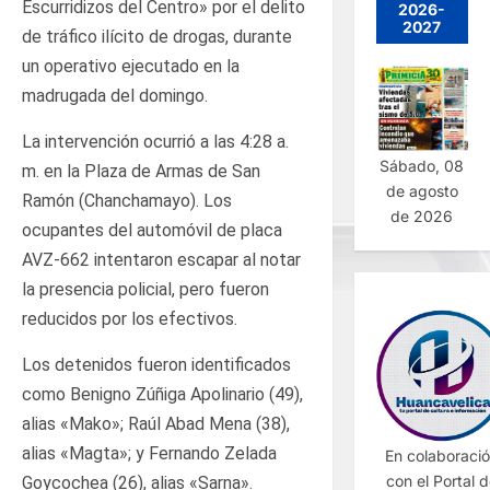
Escurridizos del Centro» por el delito
2026-
2027
de tráfico ilícito de drogas, durante
un operativo ejecutado en la
madrugada del domingo.
La intervención ocurrió a las 4:28 a.
Sábado, 08
m. en la Plaza de Armas de San
de agosto
Ramón (Chanchamayo). Los
de 2026
ocupantes del automóvil de placa
AVZ-662 intentaron escapar al notar
la presencia policial, pero fueron
reducidos por los efectivos.
Los detenidos fueron identificados
como Benigno Zúñiga Apolinario (49),
alias «Mako»; Raúl Abad Mena (38),
alias «Magta»; y Fernando Zelada
En colaboraci
con el Portal 
Goycochea (26), alias «Sarna».