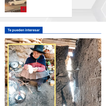
CHOQUE: DEJA
CINCO HERIDOS
4
POR EL “CAMINITO
DE HUANCAYO”
hace 23 horas
Te pueden interesar