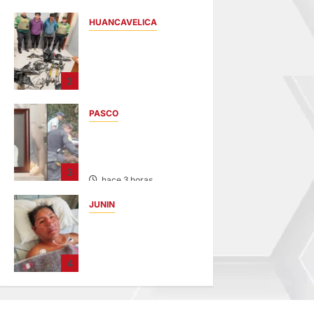
HUANCAVELICA
EN CHURCAMPA:
“LOS
DESMANTELADORE
2
S DE CHONTA” SON
DETENIDOS
PASCO
hace 1 hora
VILLA RICA:
HALLAN SIN VIDA A
MENOR DE 13 AÑOS
3
hace 3 horas
JUNIN
BUSCAN A
FAMILIARES: DE
PACIENTE
4
INTERNADO EN
HOSPITAL DE
JAUJA