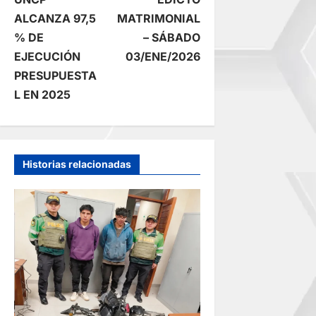
a
ALCANZA 97,5
MATRIMONIAL
% DE
– SÁBADO
v
EJECUCIÓN
03/ENE/2026
e
PRESUPUESTA
L EN 2025
g
a
Historias relacionadas
c
i
ó
n
d