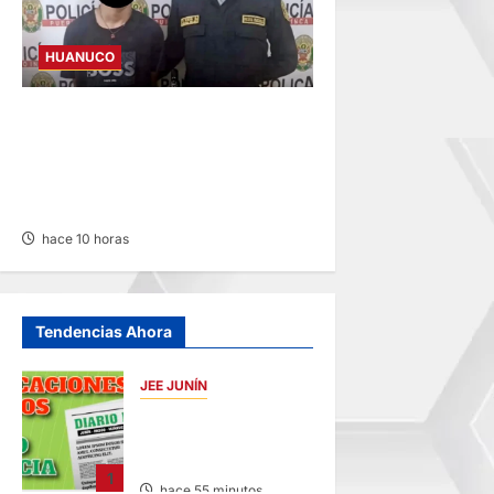
HUANUCO
INVESTIGAN A MENOR DE 13
AÑOS POR PRESUNTO
HURTO DE S/ 17 MIL EN
PUERTO INCA
hace 10 horas
Tendencias Ahora
JEE JUNÍN
PUBLICACIÓN JEE
JUNÍN – VIERNES
07/AGO/2026
1
hace 55 minutos