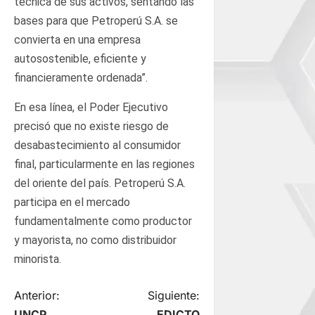
técnica de sus activos, sentando las
bases para que Petroperú S.A. se
convierta en una empresa
autosostenible, eficiente y
financieramente ordenada”.
En esa línea, el Poder Ejecutivo
precisó que no existe riesgo de
desabastecimiento al consumidor
final, particularmente en las regiones
del oriente del país. Petroperú S.A.
participa en el mercado
fundamentalmente como productor
y mayorista, no como distribuidor
minorista.
N
Anterior:
Siguiente:
UNCP
EDICTO