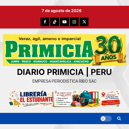
Ir
7 de agosto de 2026
al
contenido
Facebook
TikTok
YouTube
Instagram
X
DIARIO PRIMICIA | PERU
EMPRESA PERIODISTICA RIBO SAC