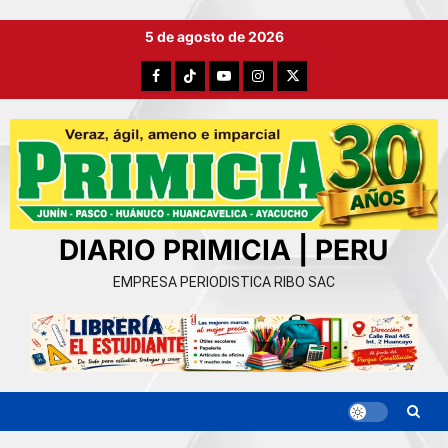
Ir
5 de agosto de 2026
al
contenido
Facebook
TikTok
YouTube
Instagram
X
DIARIO PRIMICIA | PERU
EMPRESA PERIODISTICA RIBO SAC