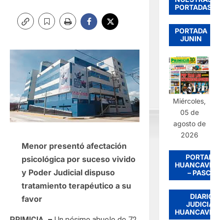
PORTADAS
PORTADA
JUNIN
Miércoles,
05 de
agosto de
2026
Menor presentó afectación
PORTADA
psicológica por suceso vivido
HUANCAVEL
y Poder Judicial dispuso
– PASCO
tratamiento terapéutico a su
DIARIO
favor
JUDICIAL
HUANCAVEL
PRIMICIA. –
Un pésimo abuelo de 72