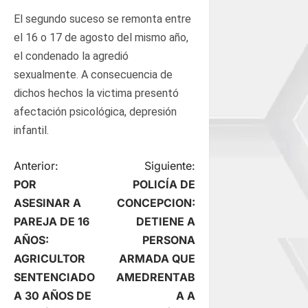
El segundo suceso se remonta entre
el 16 o 17 de agosto del mismo año,
el condenado la agredió
sexualmente. A consecuencia de
dichos hechos la victima presentó
afectación psicológica, depresión
infantil.
N
Anterior:
Siguiente:
POR
POLICÍA DE
a
ASESINAR A
CONCEPCION:
PAREJA DE 16
DETIENE A
v
AÑOS:
PERSONA
e
AGRICULTOR
ARMADA QUE
SENTENCIADO
AMEDRENTAB
g
A 30 AÑOS DE
A A