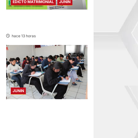
EDICTO MATRIMONIAL
JUNIN
EDICTO MATRIMONIAL –
MIÉRCOLES 05/AGO/2026
hace 13 horas
JUNIN
EXAMEN EN HUANCAYO,
TARMA Y SATIPO: MEDICINA
HUMANA, ENFERMERÍA Y
DERECHO CON MÁS