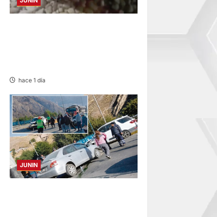
JUNIN
SE DESPISTA EN CARRETERA
MARGINAL: MOTOCICLISTA
RESULTA GRAVEMENTE
HERIDO
hace 1 día
JUNIN
ACCIDENTE EN CARRETERA
CENTRAL: CHOQUE ENTRE