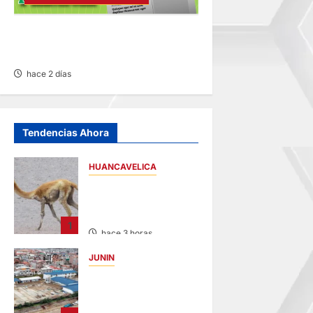
RECTIFICACIÓN DE PARTIDA –
MARTES 04/AGO/2026
hace 2 días
Tendencias Ahora
HUANCAVELICA
HUANCAVELICA:
SARNA AMENAZA A
LAS VICUÑAS
1
hace 3 horas
JUNIN
YANACANCHA:
ALCALDE
CUESTIONADO POR