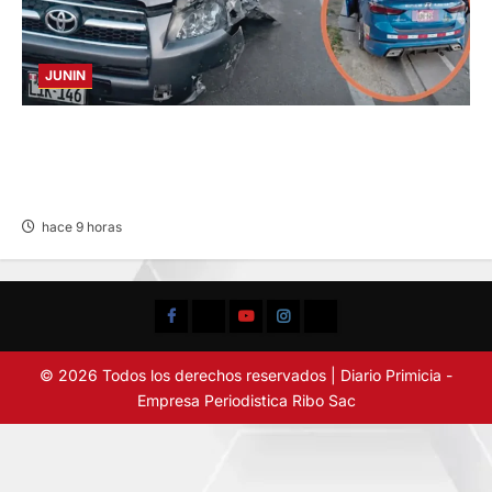
JUNIN
CHOQUE CAMIONETA Y AUTOMOVIL: DEJA
VARIOS HERIDOS EN LA CARRETERA
CENTRAL
hace 9 horas
Facebook
TikTok
YouTube
Instagram
X
© 2026 Todos los derechos reservados | Diario Primicia -
Empresa Periodistica Ribo Sac