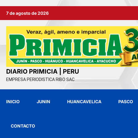
Ir
7 de agosto de 2026
al
contenido
DIARIO PRIMICIA | PERU
EMPRESA PERIODISTICA RIBO SAC
INICIO
JUNIN
HUANCAVELICA
PASCO
CONTACTO