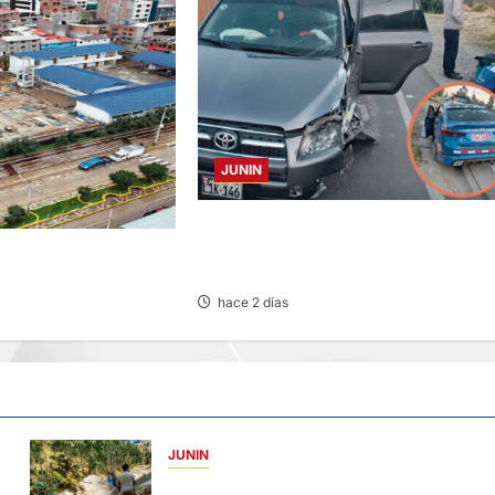
JUNIN
CHOQUE CAMIONETA Y AUTOMOVIL:
DEJA VARIOS HERIDOS EN LA
LCALDE CUESTIONADO
CARRETERA CENTRAL
LUSA DE I.E.
hace 2 días
JUNIN
SUSTO, MIEDO Y LAGRIMAS: SISMO