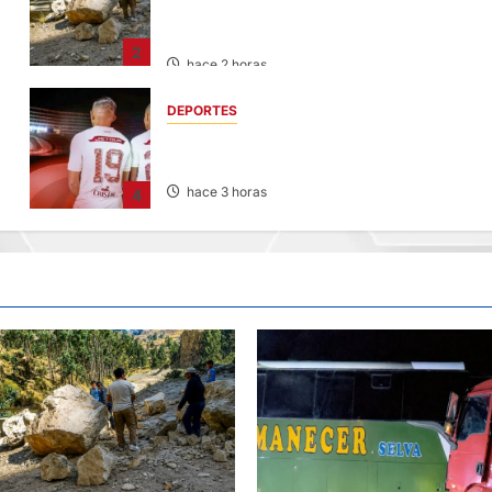
REMECIÓ AYER EN VARIAS PROVINCIAS DE
JUNÍN
2
hace 2 horas
DEPORTES
FUNDADO EN 1924: UNIVERSITARIO DE
DEPORTES RECUERDA CII SU ANIVERSARIO
hace 3 horas
4