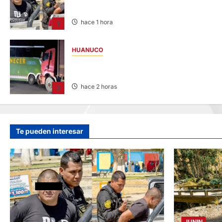
REQUISITORIA PENDIENTE
hace 1 hora
1
HUANUCO
BUS Y CAMIÓN COLISIONAN EN LA
CARRETERA TINGO MARÍA-HUÁNUCO
hace 2 horas
3
Te pueden interesar
JUNIN