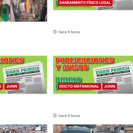
SANEAMIENTO FÍSICO LEGAL
SANEAMIENTO FÍSICO LEGAL – VIERN
07/AGO/2026
USCAN A PANADERO DE
hace 5 horas
RECIDO
S
JUNIN
EDICTO MATRIMONIAL
JUNIN
– VIERNES
EDICTO MATRIMONIAL – VIERNES
07/AGO/2026
hace 5 horas