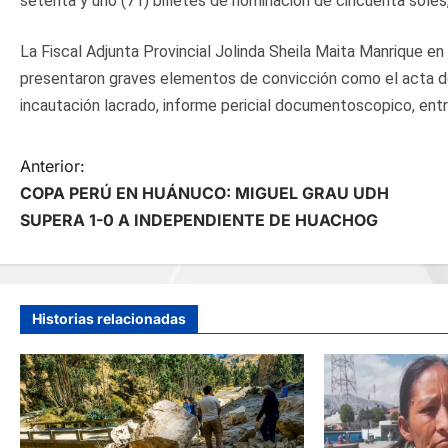
setenta y uno (71) billetes de nominación de cincuenta soles,
La Fiscal Adjunta Provincial Jolinda Sheila Maita Manrique en
presentaron graves elementos de convicción como el acta de 
incautación lacrado, informe pericial documentoscopico, entr
N
Anterior:
COPA PERÚ EN HUÁNUCO: MIGUEL GRAU UDH
a
SUPERA 1-0 A INDEPENDIENTE DE HUACHOG
v
e
Historias relacionadas
g
a
c