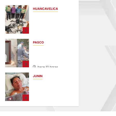
HUANCAVELICA
EN CHURCAMPA:
“LOS
DESMANTELADORE
2
S DE CHONTA” SON
DETENIDOS
PASCO
hace 8 horas
VILLA RICA:
HALLAN SIN VIDA A
MENOR DE 13 AÑOS
3
hace 10 horas
JUNIN
BUSCAN A
FAMILIARES: DE
PACIENTE
4
INTERNADO EN
HOSPITAL DE
JAUJA