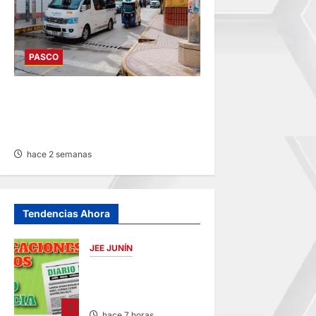
PASCO
DESDE AGOSTO: BAJARÁN
PASAJES URBANOS ENTRE
10 Y 20 CÉNTIMOS
hace 2 semanas
Tendencias Ahora
JEE JUNÍN
PUBLICACIÓN JEE
JUNÍN – VIERNES
07/AGO/2026
1
hace 7 horas