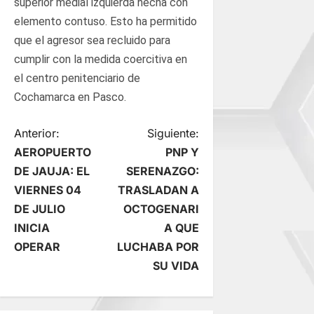
superior medial izquierda hecha con
elemento contuso. Esto ha permitido
que el agresor sea recluido para
cumplir con la medida coercitiva en
el centro penitenciario de
Cochamarca en Pasco.
N
Anterior:
Siguiente:
AEROPUERTO
PNP Y
a
DE JAUJA: EL
SERENAZGO:
VIERNES 04
TRASLADAN A
v
DE JULIO
OCTOGENARI
e
INICIA
A QUE
OPERAR
LUCHABA POR
g
SU VIDA
a