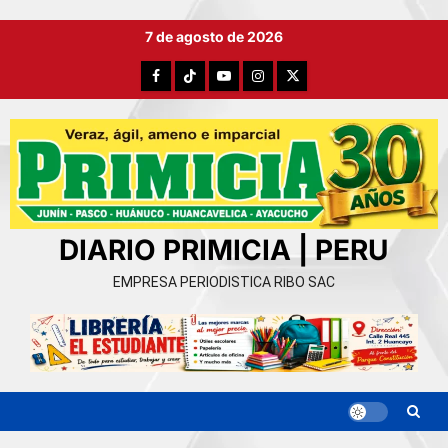
Ir
7 de agosto de 2026
al
contenido
Facebook
TikTok
YouTube
Instagram
X
DIARIO PRIMICIA | PERU
EMPRESA PERIODISTICA RIBO SAC