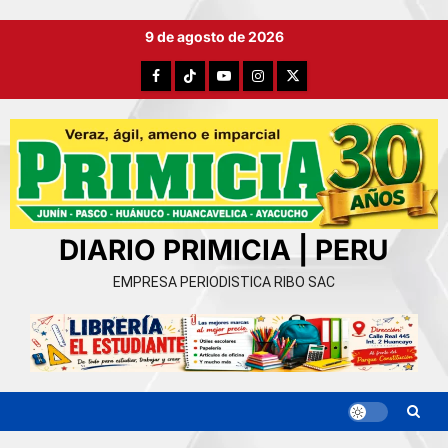
Ir
9 de agosto de 2026
al
contenido
Facebook
TikTok
YouTube
Instagram
X
DIARIO PRIMICIA | PERU
EMPRESA PERIODISTICA RIBO SAC