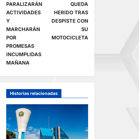
PARALIZARÁN
QUEDA
v
ACTIVIDADES
HERIDO TRAS
e
Y
DESPISTE CON
MARCHARÁN
SU
g
POR
MOTOCICLETA
PROMESAS
a
INCUMPLIDAS
c
MAÑANA
i
ó
Historias relacionadas
n
d
e