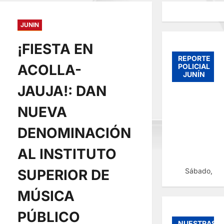
JUNIN
¡FIESTA EN
REPORTE
ACOLLA-
POLICIAL
JUNÍN
JAUJA!: DAN
NUEVA
DENOMINACIÓN
AL INSTITUTO
Sábado, 08
SUPERIOR DE
MÚSICA
PÚBLICO
NUESTRAS