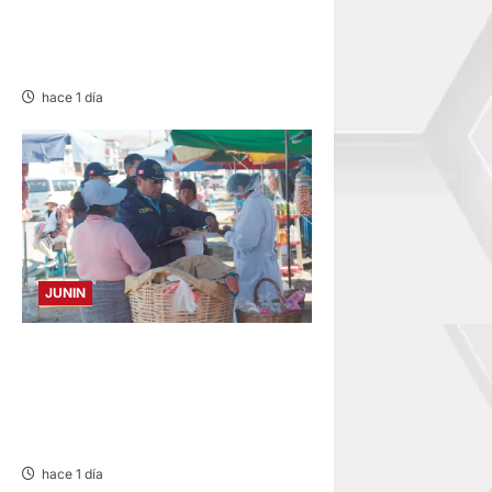
CENTRAL: CINCO MIEMBROS
DE UNA FAMILIA SALVAN DE
MORIR
hace 1 día
JUNIN
¡QUÉ REINCIDENTE!:
CLAUSURA PANADERÍA EN
JAUJA POR LA INMUNDICIA
HALLADA
hace 1 día