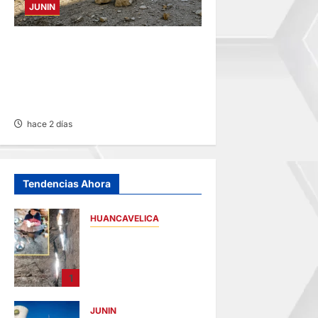
JUNIN
SUSTO, MIEDO Y LAGRIMAS:
SISMO REMECIÓ AYER EN
VARIAS PROVINCIAS DE
JUNÍN
hace 2 días
Tendencias Ahora
HUANCAVELICA
CHURCAMPA:
COCINA CASI CAE
SOBRE MUJER
1
ADULTA TRAS
SISMO
JUNIN
hace 18 horas