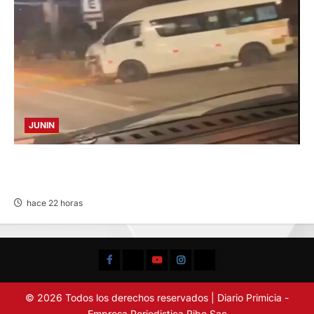
JUNIN
VIOLENTO CHOQUE: DEJA CINCO HERIDOS
POR EL “CAMINITO DE HUANCAYO”
hace 22 horas
Facebook
TikTok
YouTube
Instagram
X
© 2026 Todos los derechos reservados | Diario Primicia -
Empresa Periodistica Ribo Sac