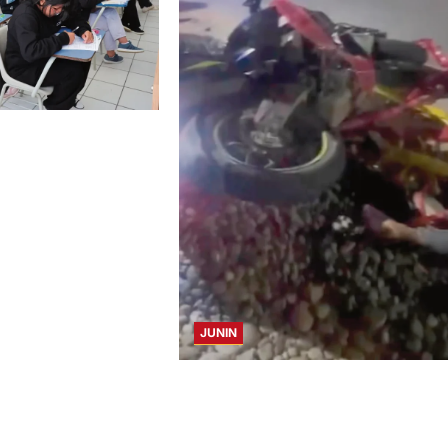
CAYO, TARMA Y
NA HUMANA,
ERECHO CON MÁS
LA UNCP
JUNIN
SE DESPISTA EN CARRETERA MARGINA
MOTOCICLISTA RESULTA GRAVEMENT
HERIDO