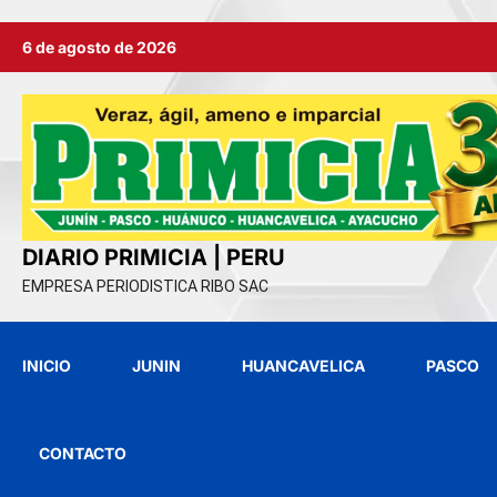
Ir
6 de agosto de 2026
al
contenido
DIARIO PRIMICIA | PERU
EMPRESA PERIODISTICA RIBO SAC
INICIO
JUNIN
HUANCAVELICA
PASCO
CONTACTO