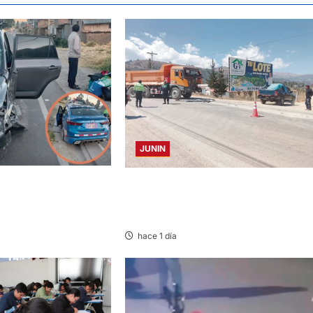
JUNIN
TA Y AUTOMOVIL:
CONCEPCION: COLISIONAN VOLQUET
IDOS EN LA
Y CAMIÓN DEJANDO DAÑOS DE
TRAL
CONSIDERACIÓN
hace 1 día