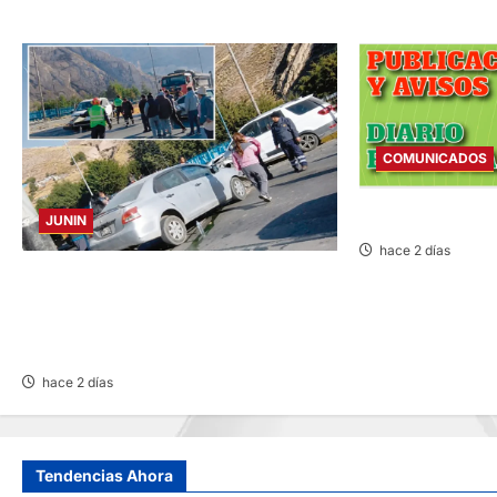
COMUNICADOS
COMUNICADO – M
JUNIN
hace 2 días
ACCIDENTE EN CARRETERA CENTRAL:
CHOQUE ENTRE MINIVÁN Y AUTOMÓVIL
DEJA HERIDOS Y CONGESTIÓN
VEHICULAR
hace 2 días
Tendencias Ahora