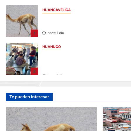
HUANCAVELICA
HUANCAVELICA: SARNA AMENAZA A LAS
VICUÑAS
1
hace 1 día
HUANUCO
LIMA-HUÁNUCO: DENUNCIAN HURTO DE
EQUIPAJES Y MERCADERÍA EN BUS
INTERPROVINCIAL
3
hace 1 día
Te pueden interesar