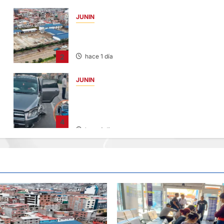
JUNIN
YANACANCHA: ALCALDE CUESTIONADO
POR OBRA INCONCLUSA DE I.E.
2
hace 1 día
JUNIN
CHOQUE CAMIONETA Y AUTOMOVIL: DEJ
VARIOS HERIDOS EN LA CARRETERA
CENTRAL
4
hace 1 día