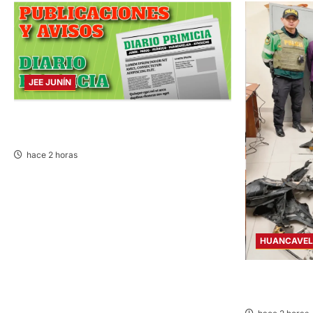
JEE JUNÍN
PUBLICACIÓN JEE JUNÍN – VIERNES
07/AGO/2026
hace 2 horas
HUANCAVEL
EN CHURCAM
DE CHONTA” 