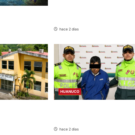
LIMA-HUÁNUCO: DENUNCIAN HURTO 
OLAN INCENDIO
EQUIPAJES Y MERCADERÍA EN BUS
AN DAÑOS A
INTERPROVINCIAL
 CASERÍO SUPTE CHICO
hace 2 días
HUANUCO
DICTAN PRISIÓN PREVENTIVA A SUJET
CIO DEL CENTRO DE
QUE AGREDIÓ Y AMENAZÓ CON ARMA
COTO POR
SUS HIJOS EN LAURICOCHA
 AGUA
hace 2 días