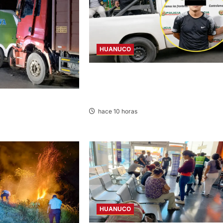
HUANUCO
DICTAN PRISIÓN PREVENTIVA PARA
INVESTIGADO POR MUERTE DE
ESTUDIANTE DE LA UNAS
LISIONAN EN LA
hace 10 horas
GO MARÍA-HUÁNUCO
HUANUCO