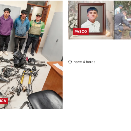
PASCO
VILLA RICA: HALLAN SIN VIDA
13 AÑOS
hace 4 horas
ICA
PA: “LOS DESMANTELADORES
SON DETENIDOS