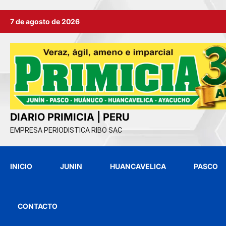
Ir
7 de agosto de 2026
al
contenido
DIARIO PRIMICIA | PERU
EMPRESA PERIODISTICA RIBO SAC
INICIO
JUNIN
HUANCAVELICA
PASCO
CONTACTO