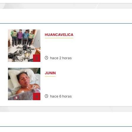
HUANCAVELICA
EN CHURCAMPA: “LOS DESMANTELADOR
DE CHONTA” SON DETENIDOS
2
hace 2 horas
JUNIN
BUSCAN A FAMILIARES: DE PACIENTE
INTERNADO EN HOSPITAL DE JAUJA
4
hace 6 horas