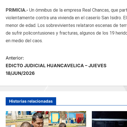
PRIMICIA.-
Un ómnibus de la empresa Real Chancas, que parti
violentamente contra una vivienda en el caserío San Isidro. El 
menor de edad. Los sobrevivientes relataron escenas de terro
de sufrir policontusiones y fracturas, algunos de los 19 heri
en medio del caos.
N
Anterior:
EDICTO JUDICIAL HUANCAVELICA – JUEVES
a
18/JUN/2026
v
e
Historias relacionadas
g
a