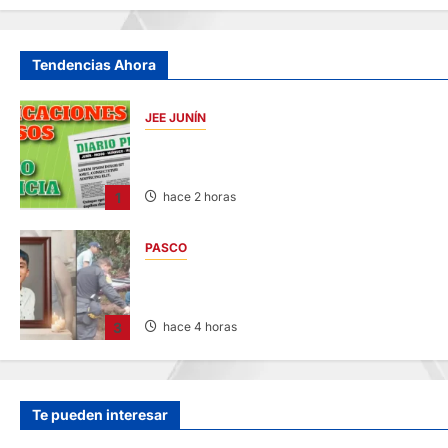
Tendencias Ahora
JEE JUNÍN
PUBLICACIÓN JEE JUNÍN – VIERNES
07/AGO/2026
1
hace 2 horas
PASCO
VILLA RICA: HALLAN SIN VIDA A MENOR DE
13 AÑOS
3
hace 4 horas
Te pueden interesar