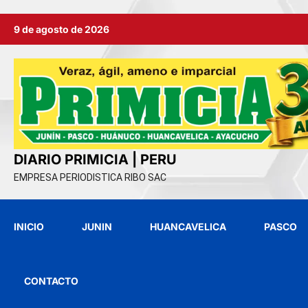
Ir
9 de agosto de 2026
al
contenido
DIARIO PRIMICIA | PERU
EMPRESA PERIODISTICA RIBO SAC
INICIO
JUNIN
HUANCAVELICA
PASCO
CONTACTO