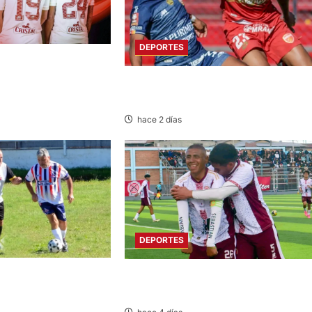
DEPORTES
: UNIVERSITARIO DE
DA CII SU
HOY DESDE LAS 13:00 HORAS: SPORT
HUANCAYO CON LOS CHANKAS
hace 2 días
DEPORTES
 GRUPOS: SE REANUDA
COPA PERÚ EN PASCO: SOCIEDAD TIR
L DE FÚTBOL CON 32
28 GOLEA 12-0 A ACADEMIA PEPE
S