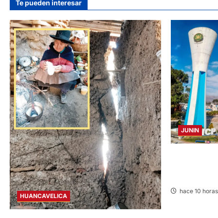
Te pueden interesar
JUNIN
UNCP: RESUL
ADMISIÓN 2026
08 AGOSTO 2
hace 10 horas
HUANCAVELICA