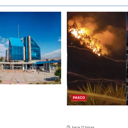
TADOS DEL EXAMEN DE
-II – AREAS I Y IV – SÁBADO
PASCO
026
EN HUARIACA: CONTROLAN IN
AMENAZABA VIVIENDAS
hace 12 horas