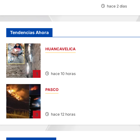
hace 2 días
Tendencias Ahora
HUANCAVELICA
CHURCAMPA: COCINA CASI CAE SOBRE
MUJER ADULTA TRAS SISMO
1
hace 10 horas
PASCO
EN HUARIACA: CONTROLAN INCENDIO QUE
AMENAZABA VIVIENDAS
3
hace 12 horas