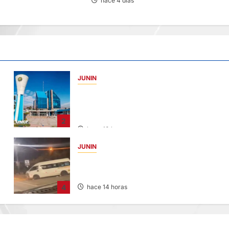
hace 4 días
JUNIN
UNCP: RESULTADOS DEL EXAMEN DE
ADMISIÓN 2026-II – AREAS I Y IV – SÁBADO
08 AGOSTO 2026
2
hace 10 horas
JUNIN
VIOLENTO CHOQUE: DEJA CINCO HERIDO
POR EL “CAMINITO DE HUANCAYO”
4
hace 14 horas