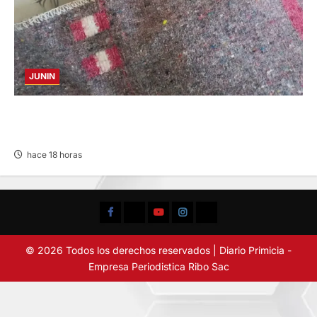
JUNIN
BUSCAN A FAMILIARES: DE PACIENTE
INTERNADO EN HOSPITAL DE JAUJA
hace 18 horas
Facebook
TikTok
YouTube
Instagram
X
© 2026 Todos los derechos reservados | Diario Primicia -
Empresa Periodistica Ribo Sac