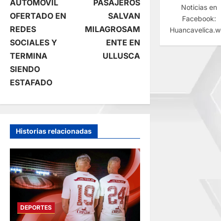
AUTOMÓVIL
PASAJEROS
v
Noticias en
OFERTADO EN
SALVAN
Facebook:
e
REDES
MILAGROSAM
Huancavelica.
SOCIALES Y
ENTE EN
g
TERMINA
ULLUSCA
SIENDO
a
ESTAFADO
c
i
Historias relacionadas
ó
n
d
e
DEPORTES