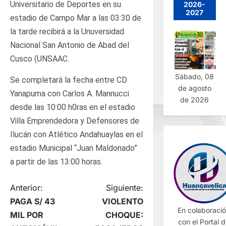
Universitario de Deportes en su
2026-
2027
estadio de Campo Mar a las 03:30 de
la tarde recibirá a la Unuversidad
Nacional San Antonio de Abad del
Cusco (UNSAAC.
Sábado, 08
Se completará la fecha entre CD
de agosto
Yanapuma con Carlos A. Mannucci
de 2026
desde las 10:00 h0ras en el estadio
Villa Emprendedora y Defensores de
Ilucán con Atlético Andahuaylas en el
estadio Municipal “Juan Maldonado”
a partir de las 13:00 horas.
N
Anterior:
Siguiente:
PAGA S/ 43
VIOLENTO
a
En colaboraci
MIL POR
CHOQUE:
con el Portal 