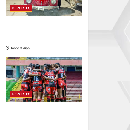
DEPORTES
PILOTO ONDORINO: DESTACA
EN XVIII RALLY ANDINO DE
ESCARBAJOS
hace 3 días
DEPORTES
ESTADIO IPD HUANCAYO:
FLAMENGO FBC MAÑANA
RECIBE AL ALIANZA LIMA