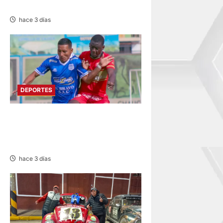
12-0 A ACADEMIA PEPE
hace 3 días
DEPORTES
LIGA 2: RESERVA DE SPORT
HUANCAYO FRENTE A
SANTOS FC DE NASCA
hace 3 días