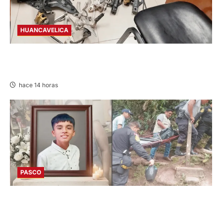
HUANCAVELICA
EN CHURCAMPA: “LOS DESMANTELADORES
DE CHONTA” SON DETENIDOS
hace 14 horas
PASCO
VILLA RICA: HALLAN SIN VIDA A MENOR DE 13
AÑOS