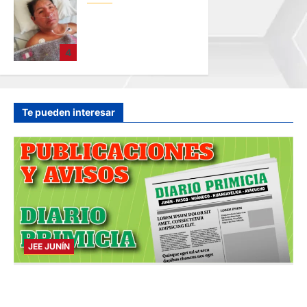
BUSCAN A
FAMILIARES: DE
PACIENTE
4
INTERNADO EN
HOSPITAL DE
JAUJA
hace 18 horas
Te pueden interesar
JEE JUNÍN
PUBLICACIÓN JEE JUNÍN – VIERNES
07/AGO/2026