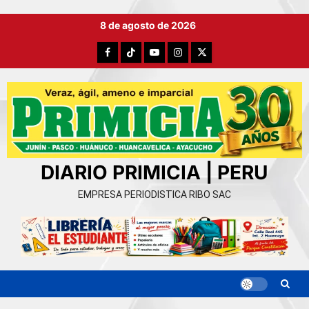
Ir
8 de agosto de 2026
al
contenido
Facebook
TikTok
YouTube
Instagram
X
DIARIO PRIMICIA | PERU
EMPRESA PERIODISTICA RIBO SAC