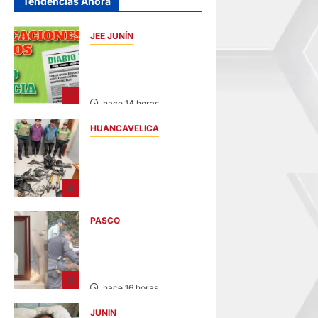
Tendencias Ahora
JEE JUNÍN
PUBLICACIÓN JEE
JUNÍN – VIERNES
07/AGO/2026
1
hace 14 horas
HUANCAVELICA
EN CHURCAMPA:
“LOS
DESMANTELADORE
2
S DE CHONTA” SON
DETENIDOS
PASCO
hace 14 horas
VILLA RICA:
HALLAN SIN VIDA A
MENOR DE 13 AÑOS
3
hace 16 horas
JUNIN