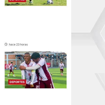
DIVIDIDO EN DOS GRUPOS:
SE REANUDA
INTERMAGISTERIAL DE
FÚTBOL CON 32
REPRESENTATIVOS
hace 23 horas
DEPORTES
COPA PERÚ EN PASCO:
SOCIEDAD TIRO 28 GOLEA