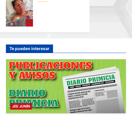
BUSCAN A
FAMILIARES: DE
PACIENTE
4
INTERNADO EN
HOSPITAL DE
JAUJA
hace 10 horas
Te pueden interesar
JEE JUNÍN
PUBLICACIÓN JEE JUNÍN – VIERNES
07/AGO/2026