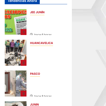
Tendencias Ahora
JEE JUNÍN
PUBLICACIÓN JEE
JUNÍN – VIERNES
07/AGO/2026
1
hace 6 horas
HUANCAVELICA
EN CHURCAMPA:
“LOS
DESMANTELADORE
2
S DE CHONTA” SON
DETENIDOS
PASCO
hace 6 horas
VILLA RICA:
HALLAN SIN VIDA A
MENOR DE 13 AÑOS
3
hace 8 horas
JUNIN