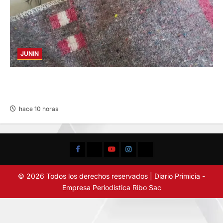
JUNIN
BUSCAN A FAMILIARES: DE PACIENTE
INTERNADO EN HOSPITAL DE JAUJA
hace 10 horas
Facebook
TikTok
YouTube
Instagram
X
© 2026 Todos los derechos reservados | Diario Primicia -
Empresa Periodistica Ribo Sac