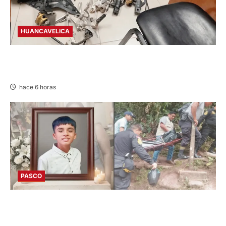
HUANCAVELICA
EN CHURCAMPA: “LOS DESMANTELADORES
DE CHONTA” SON DETENIDOS
hace 6 horas
PASCO
VILLA RICA: HALLAN SIN VIDA A MENOR DE 13
AÑOS