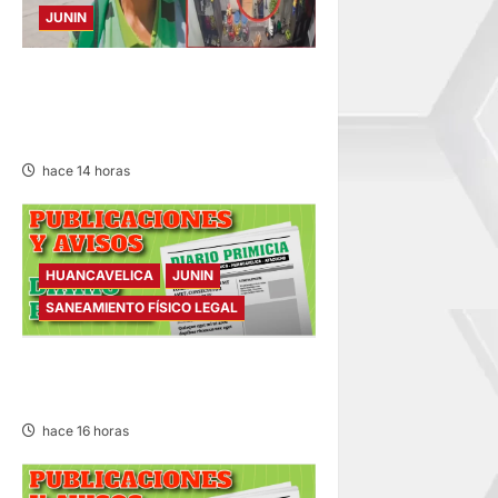
JUNIN
HACE 20 DÍAS: BUSCAN A
PANADERO DE 69 AÑOS
DESAPARECIDO
hace 14 horas
HUANCAVELICA
JUNIN
SANEAMIENTO FÍSICO LEGAL
SANEAMIENTO FÍSICO LEGAL
– VIERNES 07/AGO/2026
hace 16 horas