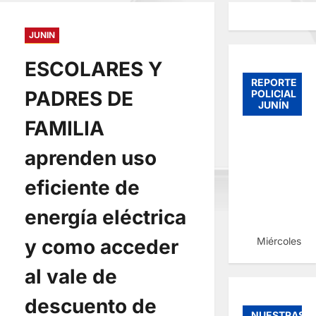
JUNIN
ESCOLARES Y
REPORTE
PADRES DE
POLICIAL
JUNÍN
FAMILIA
aprenden uso
eficiente de
energía eléctrica
Miércoles, 
y como acceder
al vale de
descuento de
NUESTRAS