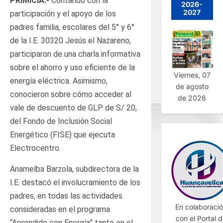
PRIMICIA.-
Contando con la
2026-
2027
participación y el apoyo de los
padres familia, escolares del 5° y 6°
de la I.E. 30320 Jesús el Nazareno,
participaron de una charla informativa
sobre el ahorro y uso eficiente de la
Viernes, 07
energía eléctrica. Asimismo,
de agosto
conocieron sobre cómo acceder al
de 2026
vale de descuento de GLP de S/ 20,
del Fondo de Inclusión Social
Energético (FISE) que ejecuta
Electrocentro.
Anamelba Barzola, subdirectora de la
I.E. destacó el involucramiento de los
padres, en todas las actividades
En colaboraci
consideradas en el programa
con el Portal 
“Aprendido con Energía” tanto en el