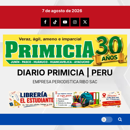
Ir
7 de agosto de 2026
al
contenido
Facebook
TikTok
YouTube
Instagram
X
DIARIO PRIMICIA | PERU
EMPRESA PERIODISTICA RIBO SAC