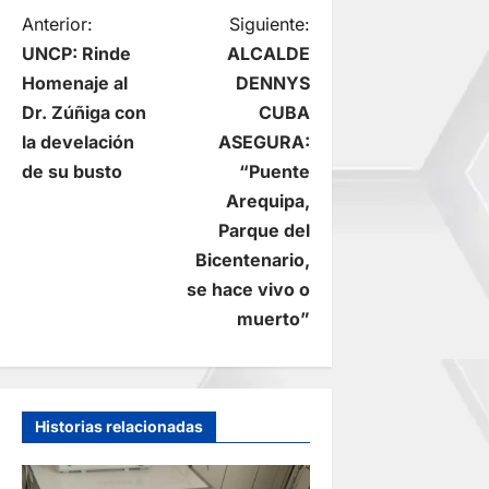
N
Anterior:
Siguiente:
UNCP: Rinde
ALCALDE
a
Homenaje al
DENNYS
Dr. Zúñiga con
CUBA
v
la develación
ASEGURA:
e
de su busto
“Puente
Arequipa,
g
Parque del
Bicentenario,
a
se hace vivo o
c
muerto”
i
ó
Historias relacionadas
n