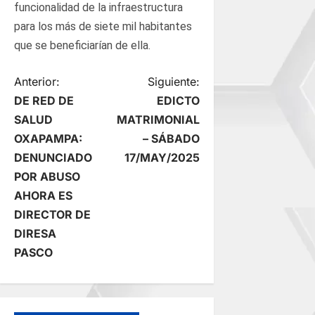
funcionalidad de la infraestructura
para los más de siete mil habitantes
que se beneficiarían de ella.
N
Anterior:
Siguiente:
DE RED DE
EDICTO
a
SALUD
MATRIMONIAL
OXAPAMPA:
– SÁBADO
v
DENUNCIADO
17/MAY/2025
e
POR ABUSO
AHORA ES
g
DIRECTOR DE
DIRESA
a
PASCO
c
i