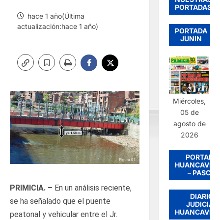
PORTADAS
hace 1 año(Última
actualización:hace 1 año)
PORTADA
JUNIN
Miércoles,
05 de
agosto de
2026
PORTADA
HUANCAVEL
– PASCO
PRIMICIA. –
En un análisis reciente,
DIARIO
se ha señalado que el puente
JUDICIAL
HUANCAVEL
peatonal y vehicular entre el Jr.