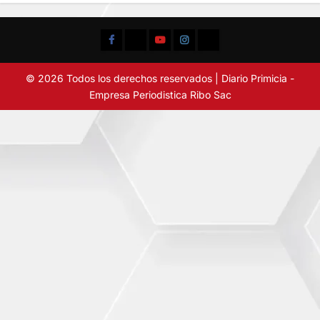
Facebook
TikTok
YouTube
Instagram
X
© 2026 Todos los derechos reservados | Diario Primicia -
Empresa Periodistica Ribo Sac