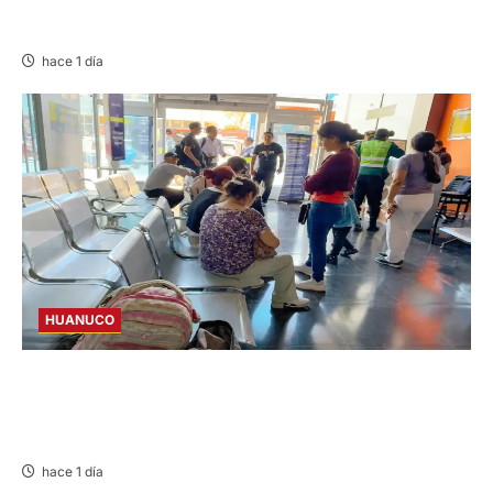
YANACANCHA: ALCALDE CUESTIONADO POR
OBRA INCONCLUSA DE I.E.
hace 1 día
HUANUCO
LIMA-HUÁNUCO: DENUNCIAN HURTO DE
EQUIPAJES Y MERCADERÍA EN BUS
INTERPROVINCIAL
hace 1 día