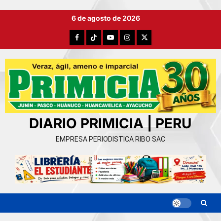
Ir
6 de agosto de 2026
al
contenido
Facebook
TikTok
YouTube
Instagram
X
DIARIO PRIMICIA | PERU
EMPRESA PERIODISTICA RIBO SAC