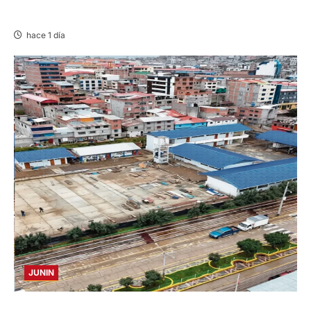
VICUÑAS
hace 1 día
JUNIN