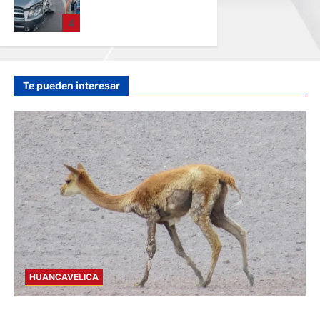
AUTOMOVIL: DEJA
4
VARIOS HERIDOS
EN LA CARRETERA
CENTRAL
hace 2 días
Te pueden interesar
HUANCAVELICA
HUANCAVELICA: SARNA AMENAZA A LAS