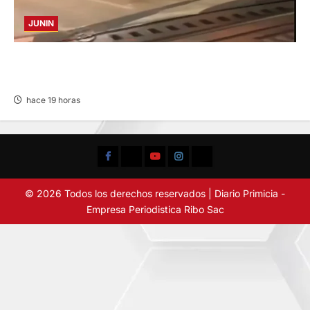
JUNIN
VIOLENTO CHOQUE: DEJA CINCO HERIDOS
POR EL “CAMINITO DE HUANCAYO”
hace 19 horas
Facebook
TikTok
YouTube
Instagram
X
© 2026 Todos los derechos reservados | Diario Primicia -
Empresa Periodistica Ribo Sac