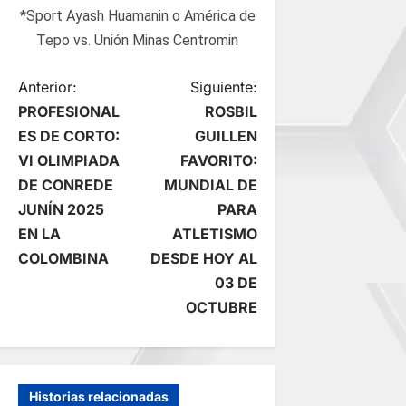
*Sport Ayash Huamanin o América de
Tepo vs. Unión Minas Centromin
N
Anterior:
Siguiente:
PROFESIONAL
ROSBIL
a
ES DE CORTO:
GUILLEN
VI OLIMPIADA
FAVORITO:
v
DE CONREDE
MUNDIAL DE
e
JUNÍN 2025
PARA
EN LA
ATLETISMO
g
COLOMBINA
DESDE HOY AL
03 DE
a
OCTUBRE
c
i
Historias relacionadas