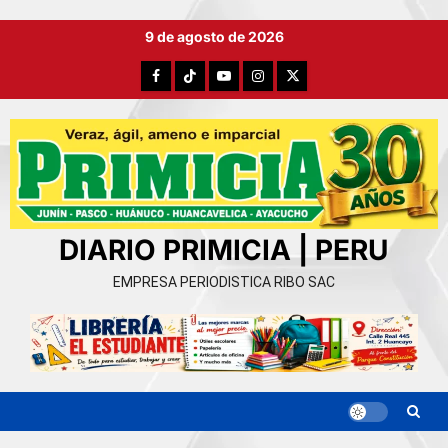
Ir
9 de agosto de 2026
al
contenido
Facebook
TikTok
YouTube
Instagram
X
DIARIO PRIMICIA | PERU
EMPRESA PERIODISTICA RIBO SAC