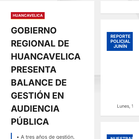
HUANCAVELICA
GOBIERNO
REPORTE
REGIONAL DE
POLICIAL
JUNÍN
HUANCAVELICA
PRESENTA
BALANCE DE
GESTIÓN EN
Lunes, 10
AUDIENCIA
PÚBLICA
• A tres años de gestión,
NUESTRAS