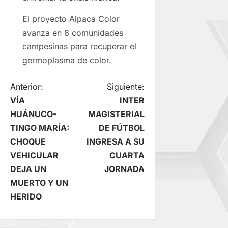
El proyecto Alpaca Color
avanza en 8 comunidades
campesinas para recuperar el
germoplasma de color.
N
Anterior:
Siguiente:
VÍA
INTER
a
HUÁNUCO-
MAGISTERIAL
TINGO MARÍA:
DE FÚTBOL
v
CHOQUE
INGRESA A SU
e
VEHICULAR
CUARTA
DEJA UN
JORNADA
g
MUERTO Y UN
HERIDO
a
c