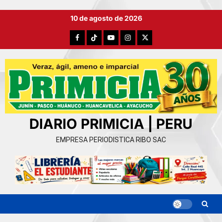
Ir
10 de agosto de 2026
al
contenido
Facebook
TikTok
YouTube
Instagram
X
DIARIO PRIMICIA | PERU
EMPRESA PERIODISTICA RIBO SAC