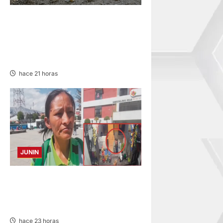
SUSTO, MIEDO Y LAGRIMAS:
SISMO REMECIÓ AYER EN
VARIAS PROVINCIAS DE
JUNÍN
hace 21 horas
JUNIN
HACE 20 DÍAS: BUSCAN A
PANADERO DE 69 AÑOS
DESAPARECIDO
hace 23 horas