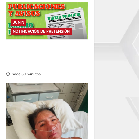
a
s
JUNIN
NOTIFICACIÓN DE PRETENSIÓN
NOTIFICACIÓN DE
PRETENSIÓN – SÁBADO
08/AGO/2026
hace 59 minutos