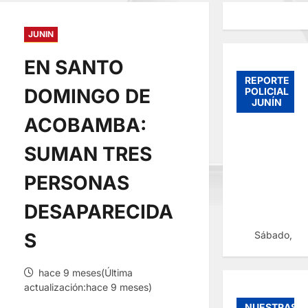
JUNIN
EN SANTO
REPORTE
DOMINGO DE
POLICIAL
JUNÍN
ACOBAMBA:
SUMAN TRES
PERSONAS
DESAPARECIDA
Sábado, 08
S
hace 9 meses(Última
actualización:hace 9 meses)
NUESTRAS