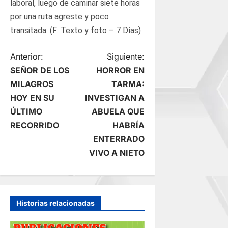
laboral, luego de caminar siete horas
por una ruta agreste y poco
transitada. (F: Texto y foto – 7 Días)
N
Anterior:
Siguiente:
SEÑOR DE LOS
HORROR EN
a
MILAGROS
TARMA:
HOY EN SU
INVESTIGAN A
v
ÚLTIMO
ABUELA QUE
e
RECORRIDO
HABRÍA
ENTERRADO
g
VIVO A NIETO
a
c
Historias relacionadas
i