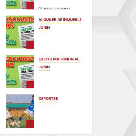
08/AGO/2026
1
hace 8 minutos
ALQUILER DE INMUEBLES
JUNIN
ALQUILER DE
INMUEBLES –
2
SÁBADO
08/AGO/2026
EDICTO MATRIMONIAL
hace 15 minutos
JUNIN
EDICTO
MATRIMONIAL –
3
SÁBADO
08/AGO/2026
DEPORTES
hace 19 minutos
COPA PERÚ
DEPARTAMENTAL
DE JUNÍN EN SU
4
SEGUNDA
JORNADA