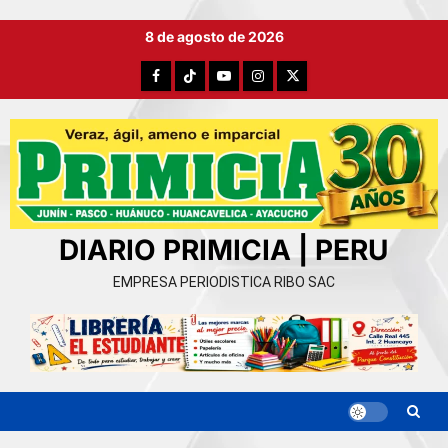
Ir
8 de agosto de 2026
al
contenido
Facebook
TikTok
YouTube
Instagram
X
DIARIO PRIMICIA | PERU
EMPRESA PERIODISTICA RIBO SAC