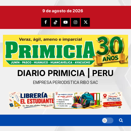
Ir
9 de agosto de 2026
al
contenido
Facebook
TikTok
YouTube
Instagram
X
DIARIO PRIMICIA | PERU
EMPRESA PERIODISTICA RIBO SAC