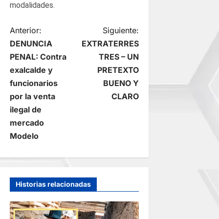
modalidades.
N
Anterior:
Siguiente:
DENUNCIA
EXTRATERRES
a
PENAL: Contra
TRES – UN
exalcalde y
PRETEXTO
v
funcionarios
BUENO Y
e
por la venta
CLARO
ilegal de
g
mercado
Modelo
a
c
i
Historias relacionadas
ó