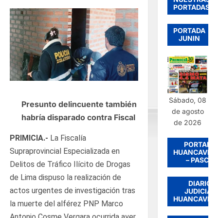
PORTADAS
PORTADA
JUNIN
Sábado, 08
Presunto delincuente también
de agosto
habría disparado contra Fiscal
de 2026
PRIMICIA.-
La Fiscalía
PORTADA
Supraprovincial Especializada en
HUANCAVEL
– PASCO
Delitos de Tráfico Ilícito de Drogas
de Lima dispuso la realización de
DIARIO
actos urgentes de investigación tras
JUDICIAL
HUANCAVEL
la muerte del alférez PNP Marco
Antonio Cosme Vergara ocurrida ayer