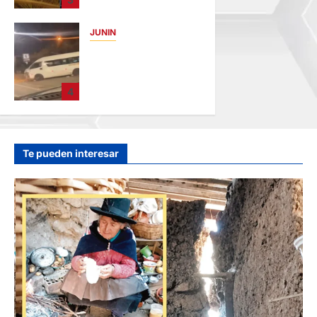
AMENAZABA
VIVIENDAS
JUNIN
hace 14 horas
VIOLENTO
CHOQUE: DEJA
CINCO HERIDOS
4
POR EL “CAMINITO
DE HUANCAYO”
hace 16 horas
Te pueden interesar