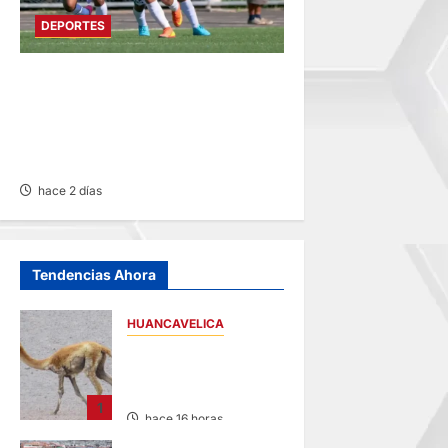
DEPORTES
COPA PERU EN SU TERCERA
FASE: SUMAR MOTORS Y
JUVENTUD ALIANZA INICIAN
CON TRIUNFOS
hace 2 días
Tendencias Ahora
HUANCAVELICA
HUANCAVELICA:
SARNA AMENAZA A
LAS VICUÑAS
1
hace 16 horas