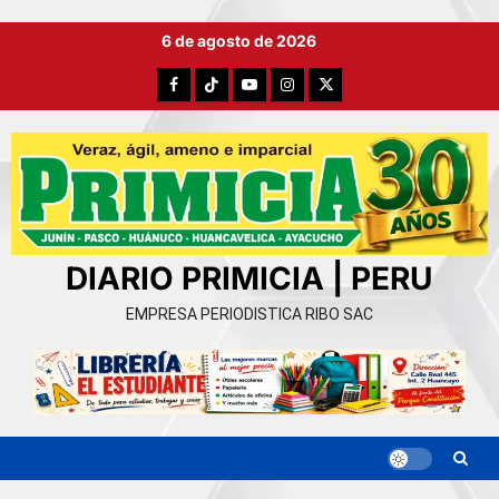
Ir
6 de agosto de 2026
al
contenido
Facebook
TikTok
YouTube
Instagram
X
DIARIO PRIMICIA | PERU
EMPRESA PERIODISTICA RIBO SAC