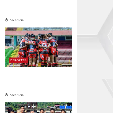
EN XVIII RALLY ANDINO DE
ESCARBAJOS
hace 1 día
DEPORTES
ESTADIO IPD HUANCAYO:
FLAMENGO FBC MAÑANA
RECIBE AL ALIANZA LIMA
hace 1 día