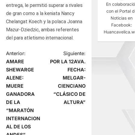
En colaboraci
entrega, le permitió superar a rivales
con el Portal 
de gran como a la keniata Nancy
Noticias en
Chelangat Koech y la polaca Joanna
Facebook:
Mazur-Dziedzic, ambas referentes
Huancavelica.
del para atletismo internacional.
N
Anterior:
Siguiente:
AMARE
POR LA 12AVA.
a
SHEWARGE
FECHA:
ALENE:
MELGAR-
v
MUERE
CIENCIANO
e
GANADORA
“CLÁSICO DE
DE LA
ALTURA”
g
“MARATÓN
INTERNACION
a
AL DE LOS
ANDES”