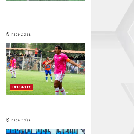
QUIVILLA, LA UNIÓN Y
PACHAS ALZAN “COPA
CHINCHAYSUYO”
hace 2 días
DEPORTES
ATLÉTICO EVZA GANA 5-0 A
CANTERAS BERNABÉU
hace 2 días