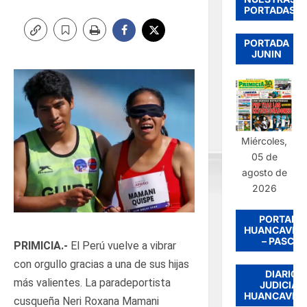
PORTADAS
PORTADA
JUNIN
Miércoles,
05 de
agosto de
2026
PORTADA
HUANCAVEL
– PASCO
PRIMICIA.-
El Perú vuelve a vibrar
con orgullo gracias a una de sus hijas
DIARIO
más valientes. La paradeportista
JUDICIAL
HUANCAVEL
cusqueña Neri Roxana Mamani