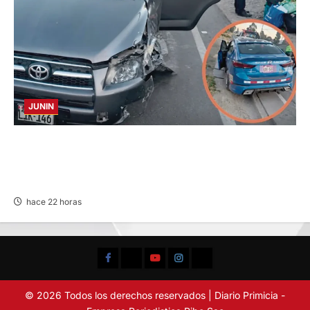
JUNIN
CHOQUE CAMIONETA Y AUTOMOVIL: DEJA
VARIOS HERIDOS EN LA CARRETERA
CENTRAL
hace 22 horas
Facebook
TikTok
YouTube
Instagram
X
© 2026 Todos los derechos reservados | Diario Primicia -