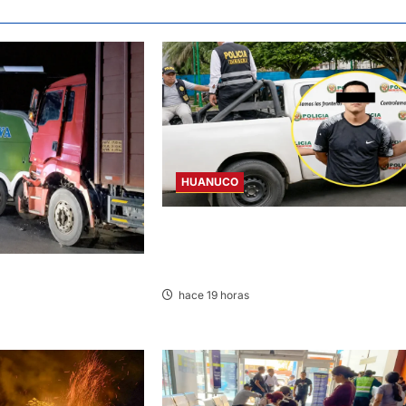
HUANUCO
DICTAN PRISIÓN PREVENTIVA PARA
INVESTIGADO POR MUERTE DE
ESTUDIANTE DE LA UNAS
LISIONAN EN LA
hace 19 horas
GO MARÍA-HUÁNUCO