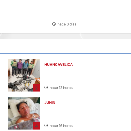
DICTAN PRISIÓN PREVENTIVA A SUJET
CIO DEL CENTRO DE
QUE AGREDIÓ Y AMENAZÓ CON ARMA
COTO POR
SUS HIJOS EN LAURICOCHA
 AGUA
hace 3 días
HUANCAVELICA
EN CHURCAMPA: “LOS DESMANTELADOR
DE CHONTA” SON DETENIDOS
2
hace 12 horas
JUNIN
BUSCAN A FAMILIARES: DE PACIENTE
INTERNADO EN HOSPITAL DE JAUJA
4
hace 16 horas