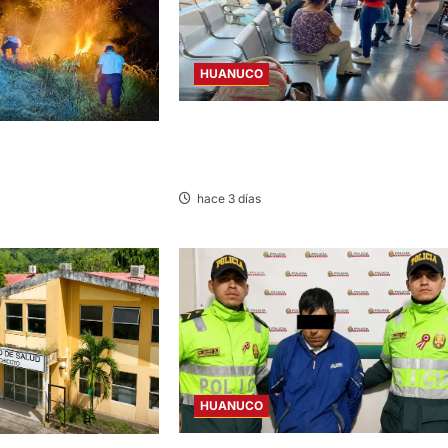
HUANUCO
LIMA-HUÁNUCO: DENUNCIAN HURTO 
OLAN INCENDIO
EQUIPAJES Y MERCADERÍA EN BUS
AN DAÑOS A
INTERPROVINCIAL
 CASERÍO SUPTE CHICO
hace 3 días
HUANUCO