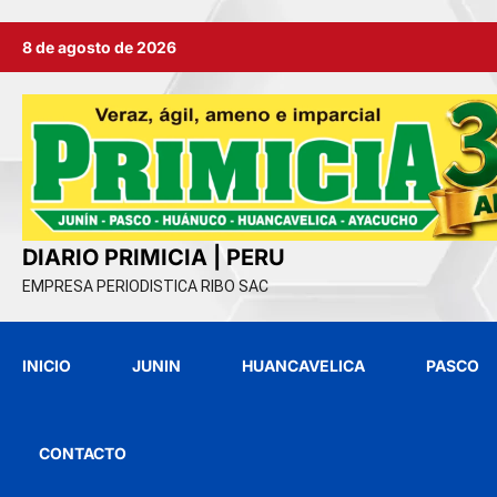
Ir
8 de agosto de 2026
al
contenido
DIARIO PRIMICIA | PERU
EMPRESA PERIODISTICA RIBO SAC
INICIO
JUNIN
HUANCAVELICA
PASCO
CONTACTO