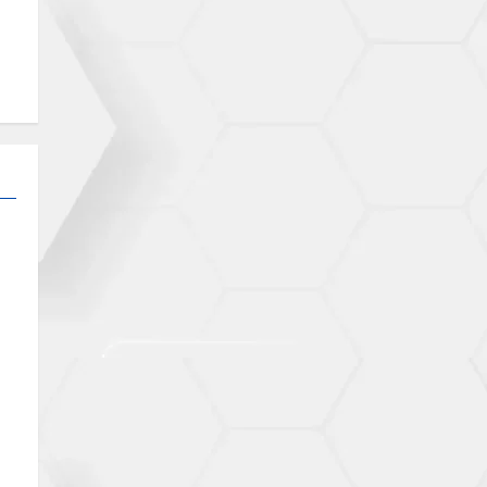
O
 A
ES