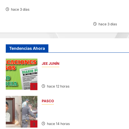
VEREDAS POR MÁS DE S/ 3,3 MILLONES
CANCELAN REINI
SALUD DE CACHI
hace 3 días
FILTRACIONES DE
hace 3 días
Tendencias Ahora
JEE JUNÍN
PUBLICACIÓN JEE JUNÍN – VIERNES
07/AGO/2026
1
hace 12 horas
PASCO
VILLA RICA: HALLAN SIN VIDA A MENOR DE
13 AÑOS
3
hace 14 horas