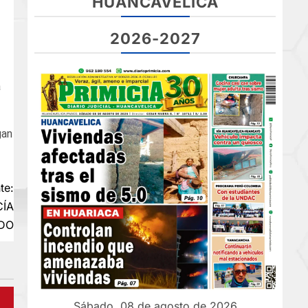
HUANCAVELICA
2026-2027
a
gan
te:
CÍA
DO
Sábado, 08 de agosto de 2026