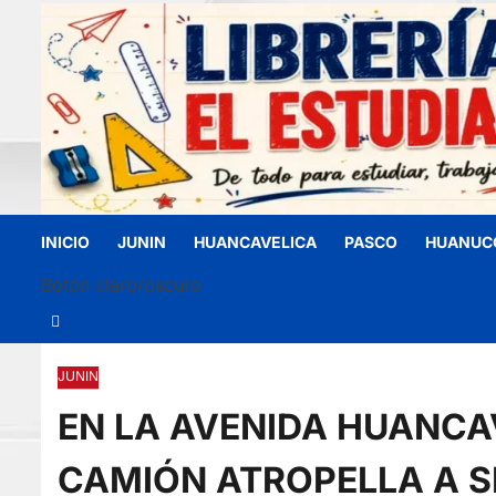
INICIO
JUNIN
HUANCAVELICA
PASCO
HUANUC
Botón claro/oscuro
JUNIN
EN LA AVENIDA HUANCA
CAMIÓN ATROPELLA A S