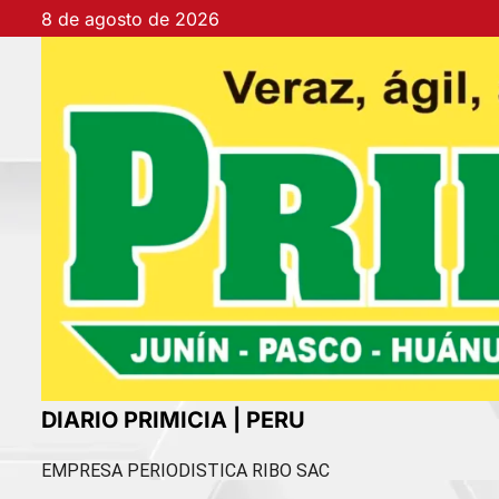
Ir
8 de agosto de 2026
al
contenido
DIARIO PRIMICIA | PERU
EMPRESA PERIODISTICA RIBO SAC