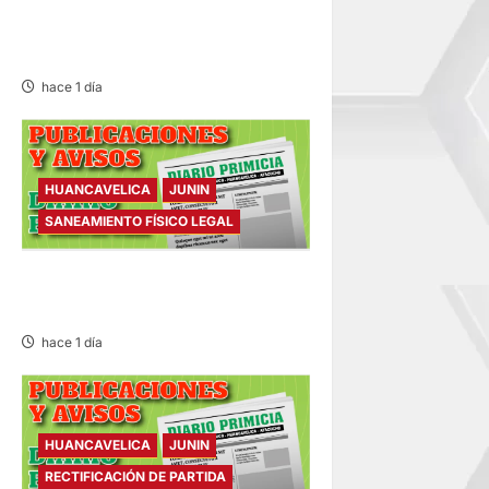
PANADERO DE 69 AÑOS
DESAPARECIDO
hace 1 día
HUANCAVELICA
JUNIN
SANEAMIENTO FÍSICO LEGAL
SANEAMIENTO FÍSICO LEGAL
– VIERNES 07/AGO/2026
hace 1 día
HUANCAVELICA
JUNIN
RECTIFICACIÓN DE PARTIDA