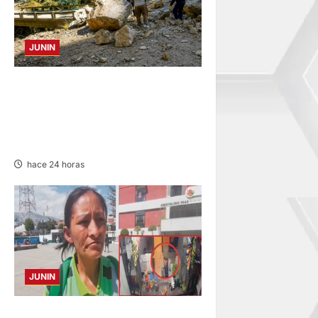
JUNIN
SUSTO, MIEDO Y LAGRIMAS:
SISMO REMECIÓ AYER EN
VARIAS PROVINCIAS DE
JUNÍN
hace 24 horas
JUNIN
HACE 20 DÍAS: BUSCAN A