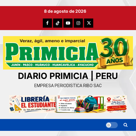
Ir
8 de agosto de 2026
al
contenido
Facebook
TikTok
YouTube
Instagram
X
DIARIO PRIMICIA | PERU
EMPRESA PERIODISTICA RIBO SAC