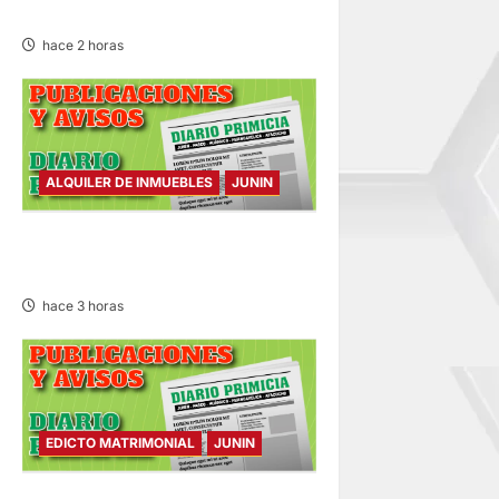
t
HALLADA
hace 2 horas
r
a
d
ALQUILER DE INMUEBLES
JUNIN
a
ALQUILER DE INMUEBLES –
s
SÁBADO 08/AGO/2026
hace 3 horas
EDICTO MATRIMONIAL
JUNIN