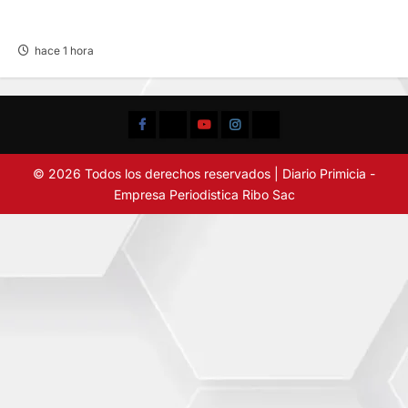
MARCA A PRIMER REGIDOR JUAN JOSÉ
ROMERO
hace 1 hora
Facebook
TikTok
YouTube
Instagram
X
© 2026 Todos los derechos reservados | Diario Primicia -
Empresa Periodistica Ribo Sac