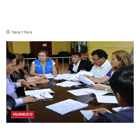
LIMA ACTIVA CUENTA REGRESIVA PARA
JUEGOS PANAMERICANOS Y
PARAPANAMERICANOS 2027
hace 1 hora
HUANUCO
JNE: ENCARGA LA ALCALDÍA DE PILLCO