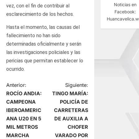
Noticias en
vez, con el fin de contribuir al
Facebook:
esclarecimiento de los hechos.
Huancavelica.
Hasta el momento, las causas del
fallecimiento no han sido
determinadas oficialmente y serán
las investigaciones policiales y las
pericias que permitan establecer lo
ocurrido.
N
Anterior:
Siguiente:
ROCÍO ANDIA:
TINGO MARÍA:
a
CAMPEONA
POLICÍA DE
IBEROAMERIC
CARRETERAS
v
ANA U20 EN 5
DE AUXILIA A
e
MIL METROS
CHOFER
MARCHA
VARADO POR