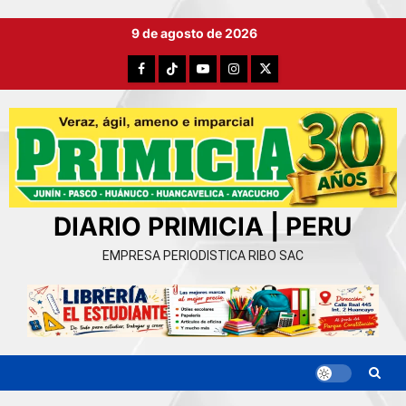
Ir
9 de agosto de 2026
al
contenido
Facebook
TikTok
YouTube
Instagram
X
DIARIO PRIMICIA | PERU
EMPRESA PERIODISTICA RIBO SAC