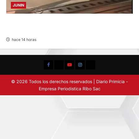
JUNIN
VIOLENTO CHOQUE: DEJA CINCO HERIDOS
POR EL “CAMINITO DE HUANCAYO”
hace 14 horas
Facebook
TikTok
YouTube
Instagram
X
© 2026 Todos los derechos reservados | Diario Primicia -
Empresa Periodistica Ribo Sac