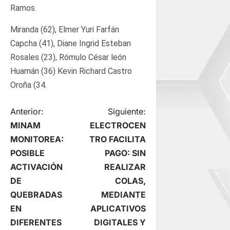
Ramos.
Miranda (62), Elmer Yuri Farfán
Capcha (41), Diane Ingrid Esteban
Rosales (23), Rómulo César león
Huamán (36) Kevin Richard Castro
Oroña (34.
N
Anterior:
Siguiente:
MINAM
ELECTROCEN
a
MONITOREA:
TRO FACILITA
POSIBLE
PAGO: SIN
v
ACTIVACIÓN
REALIZAR
e
DE
COLAS,
QUEBRADAS
MEDIANTE
g
EN
APLICATIVOS
DIFERENTES
DIGITALES Y