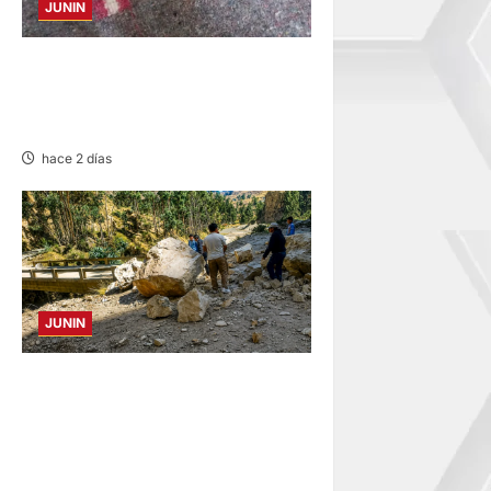
JUNIN
BUSCAN A FAMILIARES: DE
PACIENTE INTERNADO EN
HOSPITAL DE JAUJA
hace 2 días
JUNIN
SUSTO, MIEDO Y LAGRIMAS:
SISMO REMECIÓ AYER EN
VARIAS PROVINCIAS DE
JUNÍN