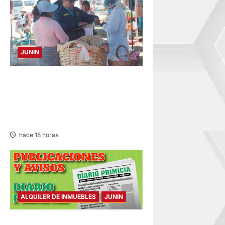
JUNIN
¡QUÉ REINCIDENTE!:
CLAUSURA PANADERÍA EN
JAUJA POR LA INMUNDICIA
HALLADA
hace 18 horas
ALQUILER DE INMUEBLES
JUNIN
ALQUILER DE INMUEBLES –