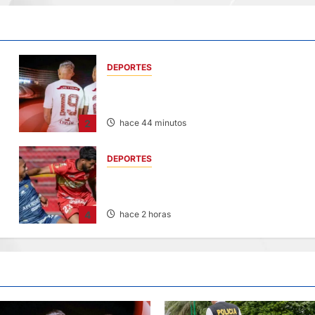
DEPORTES
FUNDADO EN 1924: UNIVERSITARIO DE
DEPORTES RECUERDA CII SU ANIVERSARIO
2
hace 44 minutos
DEPORTES
HOY DESDE LAS 13:00 HORAS: SPORT
E
HUANCAYO CON LOS CHANKAS
4
hace 2 horas