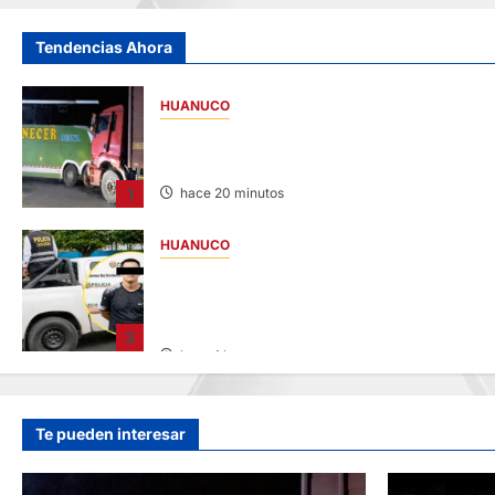
Tendencias Ahora
HUANUCO
BUS Y CAMIÓN COLISIONAN EN LA
CARRETERA TINGO MARÍA-HUÁNUCO
1
hace 20 minutos
HUANUCO
DICTAN PRISIÓN PREVENTIVA PARA
INVESTIGADO POR MUERTE DE ESTUDIANT
DE LA UNAS
3
hace 1 hora
Te pueden interesar