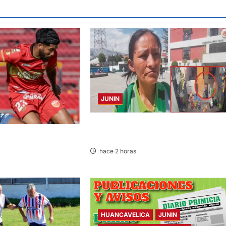
JUNIN
HACE 20 DÍAS: BUSCAN A PANADERO 
69 AÑOS DESAPARECIDO
3:00 HORAS: SPORT
LOS CHANKAS
hace 2 horas
HUANCAVELICA
JUNIN