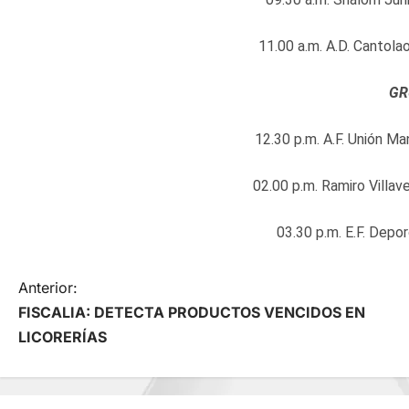
11.00 a.m. A.D. Cantola
GR
12.30 p.m. A.F. Unión Ma
02.00 p.m. Ramiro Villav
03.30 p.m. E.F. Depo
N
Anterior:
FISCALIA: DETECTA PRODUCTOS VENCIDOS EN
a
LICORERÍAS
v