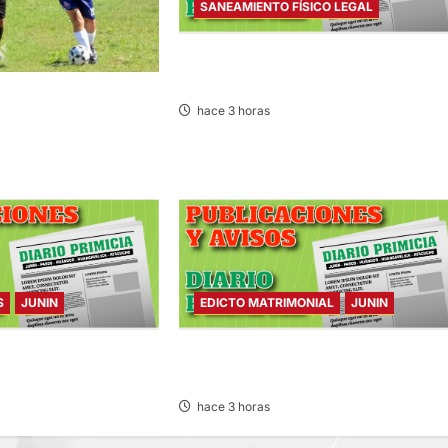
SANEAMIENTO FÍSICO LEGAL
SANEAMIENTO FÍSICO LEGAL – VIERN
07/AGO/2026
 GRUPOS: SE REANUDA
hace 3 horas
L DE FÚTBOL CON 32
S
S
JUNIN
EDICTO MATRIMONIAL
JUNIN
– VIERNES
EDICTO MATRIMONIAL – VIERNES
07/AGO/2026
hace 3 horas