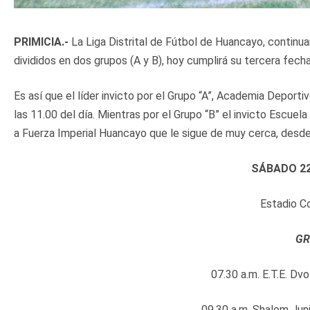
PRIMICIA.-
La Liga Distrital de Fútbol de Huancayo, contin
divididos en dos grupos (A y B), hoy cumplirá su tercera fecha
Es así que el líder invicto por el Grupo “A”, Academia Deport
las 11.00 del día. Mientras por el Grupo “B” el invicto Escue
a Fuerza Imperial Huancayo que le sigue de muy cerca, desde 
SÁBADO 22
Estadio C
GR
07.30 a.m. E.T.E. Dvo
09.30 a.m. Shalom Juni