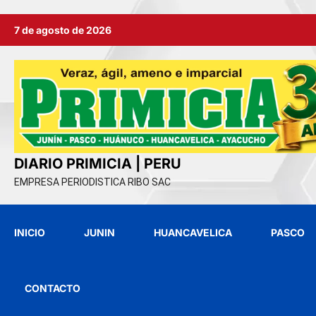
Ir
7 de agosto de 2026
al
contenido
DIARIO PRIMICIA | PERU
EMPRESA PERIODISTICA RIBO SAC
INICIO
JUNIN
HUANCAVELICA
PASCO
CONTACTO