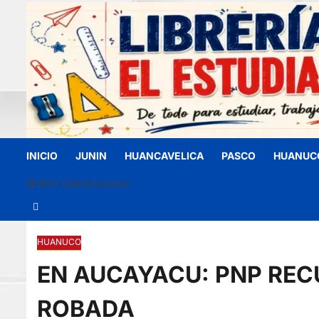
INICIO
JUNIN
HUANCAVELICA
PASCO
HUANUC
Botón claro/oscuro
HUANUCO
EN AUCAYACU: PNP RE
ROBADA