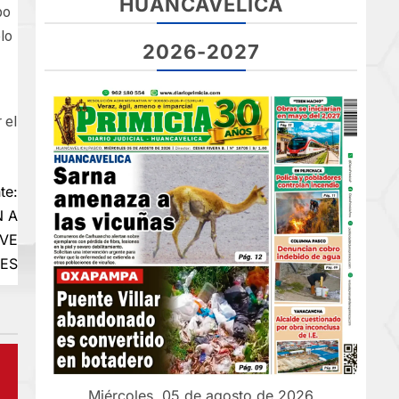
HUANCAVELICA
po
lo
2026-2027
 el
te:
N A
VE
ES
Miércoles, 05 de agosto de 2026