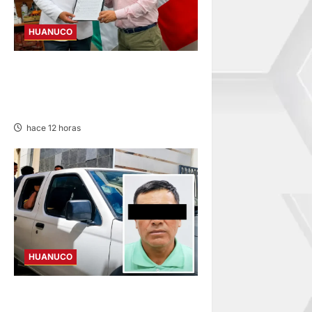
HUANUCO
HUÁNUCO: LUIS MACHA ES
EL NUEVO DIRECTOR
REGIONAL DE SALUD
hace 12 horas
HUANUCO
SENTENCIADO POR