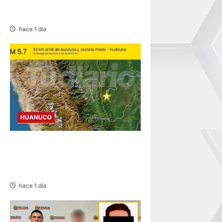
HOMICIDIO DE MADRE Y SU
BEBÉ EN MARGOS
hace 1 día
HUANUCO
REMECE LA ZONA NORESTE
DE AUCAYACU SIN
REPORTAR DAÑOS
hace 1 día