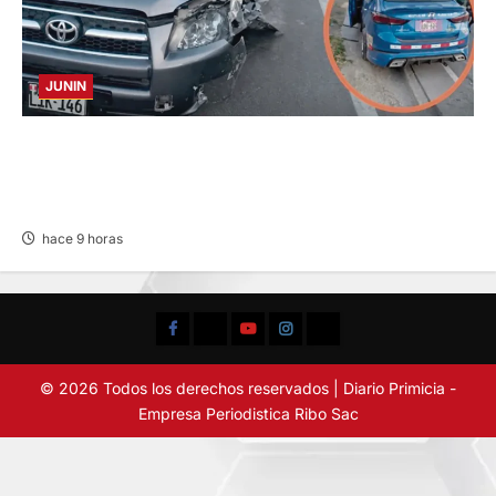
JUNIN
CHOQUE CAMIONETA Y AUTOMOVIL: DEJA
VARIOS HERIDOS EN LA CARRETERA
CENTRAL
hace 9 horas
Facebook
TikTok
YouTube
Instagram
X
© 2026 Todos los derechos reservados | Diario Primicia -
Empresa Periodistica Ribo Sac