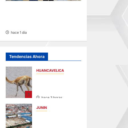
INICIA SUPERVISIÓN EN
CENTROS DE AUCAYACU Y
PUMAHUASI
hace 1 día
Tendencias Ahora
HUANCAVELICA
HUANCAVELICA:
SARNA AMENAZA A
LAS VICUÑAS
1
hace 3 horas
JUNIN
YANACANCHA:
ALCALDE
CUESTIONADO POR