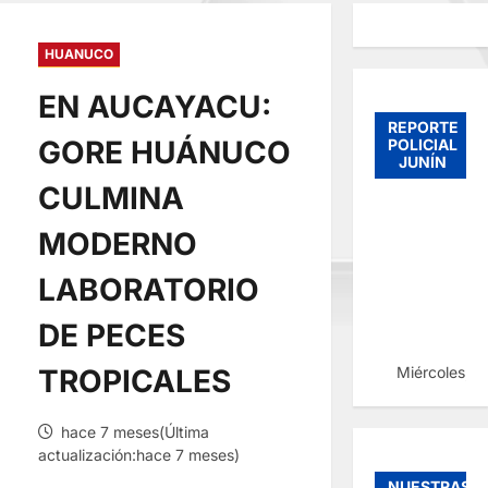
HUANUCO
EN AUCAYACU:
REPORTE
GORE HUÁNUCO
POLICIAL
JUNÍN
CULMINA
MODERNO
LABORATORIO
DE PECES
Miércoles, 
TROPICALES
hace 7 meses(Última
actualización:hace 7 meses)
NUESTRAS