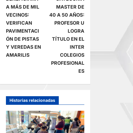
a
A MÁS DE MIL
MASTER DE
VECINOS:
40 A 50 AÑOS:
v
VERIFICAN
PROFESOR U
e
PAVIMENTACI
LOGRA
ÓN DE PISTAS
TÍTULO EN EL
g
Y VEREDAS EN
INTER
AMARILIS
COLEGIOS
a
PROFESIONAL
c
ES
i
ó
Historias relacionadas
n
d