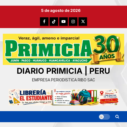
Ir
5 de agosto de 2026
al
contenido
Facebook
TikTok
YouTube
Instagram
X
DIARIO PRIMICIA | PERU
EMPRESA PERIODISTICA RIBO SAC