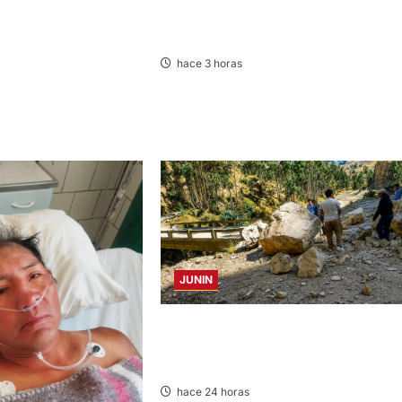
UEBLES – SÁBADO
EDICTO MATRIMONIAL – SÁBADO
08/AGO/2026
hace 3 horas
JUNIN
SUSTO, MIEDO Y LAGRIMAS: SISMO
REMECIÓ AYER EN VARIAS PROVINCIA
DE JUNÍN
hace 24 horas