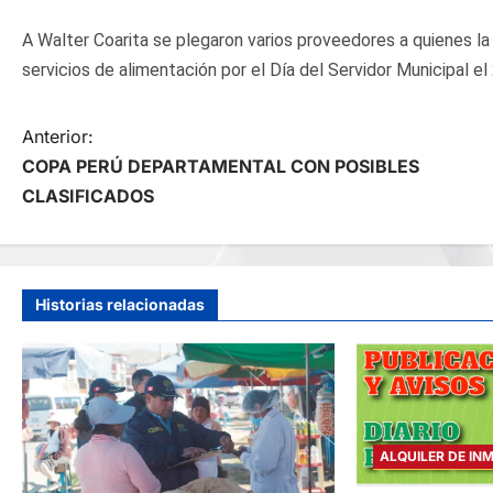
A Walter Coarita se plegaron varios proveedores a quienes la
servicios de alimentación por el Día del Servidor Municipal el
N
Anterior:
COPA PERÚ DEPARTAMENTAL CON POSIBLES
a
CLASIFICADOS
v
e
Historias relacionadas
g
a
c
ALQUILER DE IN
i