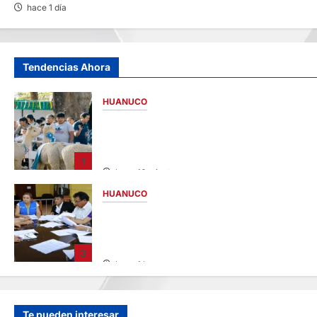
hace 1 día
Tendencias Ahora
HUANUCO
FAICA 2026: REUNIRÁ A 378
EMPRENDEDORES DE LAS 11 PROVINCIAS D
HUÁNUCO
1
hace 16 minutos
HUANUCO
JNE: ENCARGA LA ALCALDÍA DE PILLCO
MARCA A PRIMER REGIDOR JUAN JOSÉ
ROMERO
3
hace 1 hora
Te pueden interesar