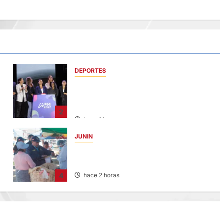
DEPORTES
LIMA ACTIVA CUENTA REGRESIVA PARA
E
JUEGOS PANAMERICANOS Y
PARAPANAMERICANOS 2027
2
hace 1 hora
JUNIN
¡QUÉ REINCIDENTE!: CLAUSURA PANADER
EN JAUJA POR LA INMUNDICIA HALLADA
4
hace 2 horas