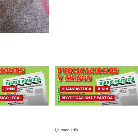
ARES: DE PACIENTE
OSPITAL DE JAUJA
JUNIN
HUANCAVELICA
JUNIN
SICO LEGAL
RECTIFICACIÓN DE PARTIDA
ICO LEGAL – VIERNES
RECTIFICACIÓN DE PARTIDA – VIERNES
07/AGO/2026
hace 1 día