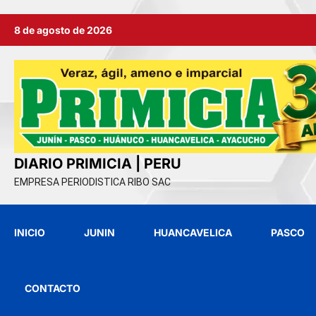
Ir
8 de agosto de 2026
al
contenido
DIARIO PRIMICIA | PERU
EMPRESA PERIODISTICA RIBO SAC
INICIO
JUNIN
HUANCAVELICA
PASCO
CONTACTO