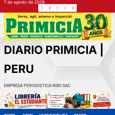
7 de agosto de 2026
Ir
Facebook
TikTok
YouTube
Instagram
X
al
contenido
DIARIO PRIMICIA |
PERU
EMPRESA PERIODISTICA RIBO SAC