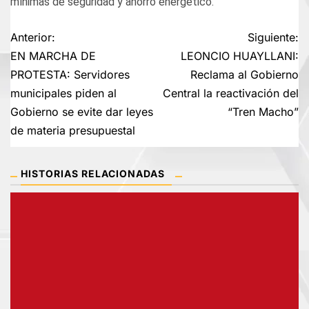
mínimas de seguridad y ahorro energético.
Navegación
Anterior:
Siguiente:
EN MARCHA DE
LEONCIO HUAYLLANI:
de
PROTESTA: Servidores
Reclama al Gobierno
municipales piden al
Central la reactivación del
entradas
Gobierno se evite dar leyes
“Tren Macho”
de materia presupuestal
HISTORIAS RELACIONADAS