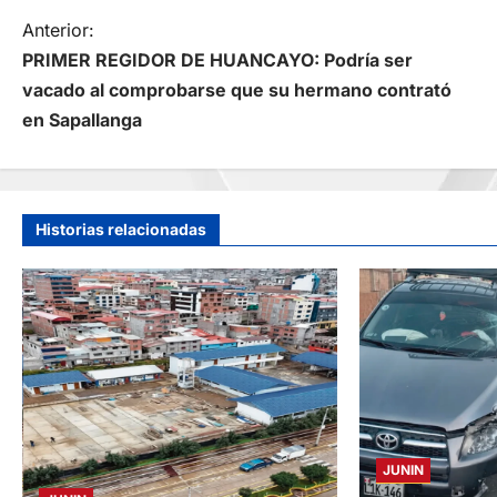
N
Anterior:
PRIMER REGIDOR DE HUANCAYO: Podría ser
a
vacado al comprobarse que su hermano contrató
en Sapallanga
v
e
g
Historias relacionadas
a
c
i
ó
JUNIN
n