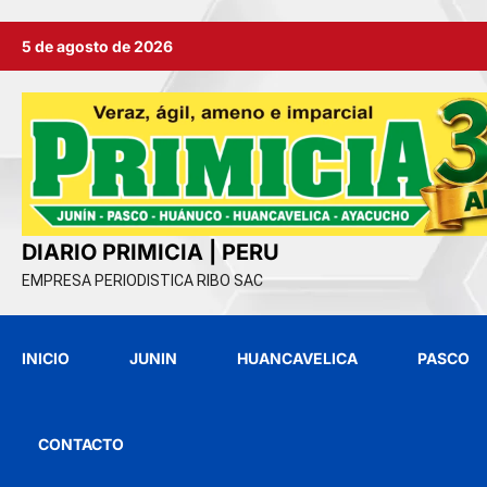
Ir
5 de agosto de 2026
al
contenido
DIARIO PRIMICIA | PERU
EMPRESA PERIODISTICA RIBO SAC
INICIO
JUNIN
HUANCAVELICA
PASCO
CONTACTO