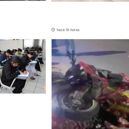
TA Y AUTOMOVIL:
CONCEPCION: COLISIONAN VOLQUET
IDOS EN LA
Y CAMIÓN DEJANDO DAÑOS DE
TRAL
CONSIDERACIÓN
hace 10 horas
CAYO, TARMA Y
NA HUMANA,
ERECHO CON MÁS
LA UNCP