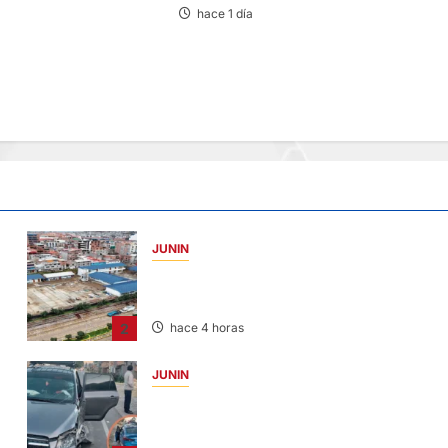
hace 1 día
JUNIN
YANACANCHA: ALCALDE CUESTIONADO
POR OBRA INCONCLUSA DE I.E.
2
hace 4 horas
JUNIN
CHOQUE CAMIONETA Y AUTOMOVIL: DEJ
VARIOS HERIDOS EN LA CARRETERA
CENTRAL