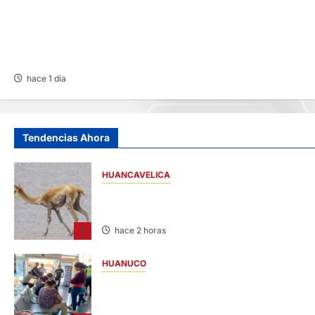
ACCIDENTE EN CARRETERA CENTRAL:
CHOQUE ENTRE MINIVÁN Y AUTOMÓVIL
DEJA HERIDOS Y CONGESTIÓN
VEHICULAR
hace 1 día
Tendencias Ahora
HUANCAVELICA
HUANCAVELICA: SARNA AMENAZA A LAS
VICUÑAS
1
hace 2 horas
HUANUCO
LIMA-HUÁNUCO: DENUNCIAN HURTO DE
EQUIPAJES Y MERCADERÍA EN BUS
INTERPROVINCIAL