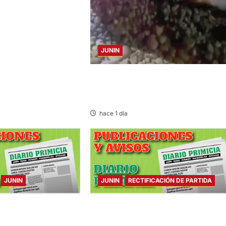
JUNIN
SE DESPISTA EN CARRETERA MARGINA
MOTOCICLISTA RESULTA GRAVEMENT
HERIDO
hace 1 día
JUNIN
JUNIN
RECTIFICACIÓN DE PARTIDA
ARTES 04/AGO/2026
RECTIFICACIÓN DE PARTIDA – MARTES
04/AGO/2026