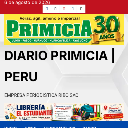
6 de agosto de 2026
Ir
Facebook
TikTok
YouTube
Instagram
X
al
contenido
DIARIO PRIMICIA |
PERU
EMPRESA PERIODISTICA RIBO SAC