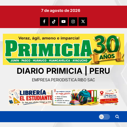
Ir
7 de agosto de 2026
al
contenido
Facebook
TikTok
YouTube
Instagram
X
DIARIO PRIMICIA | PERU
EMPRESA PERIODISTICA RIBO SAC