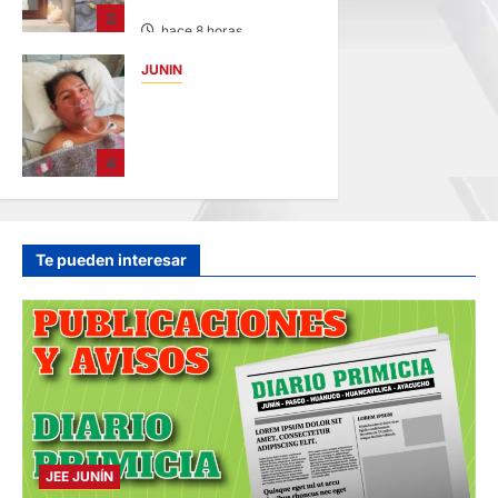
MENOR DE 13 AÑOS
3
hace 8 horas
JUNIN
BUSCAN A
FAMILIARES: DE
PACIENTE
4
INTERNADO EN
HOSPITAL DE
JAUJA
hace 10 horas
Te pueden interesar
JEE JUNÍN