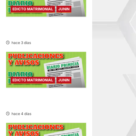
EDICTO MATRIMONIAL
JUNIN
d
a
EDICTO MATRIMONIAL –
MIÉRCOLES 05/AGO/2026
s
hace 3 días
EDICTO MATRIMONIAL
JUNIN
EDICTO MATRIMONIAL –
MARTES 04/AGO/2026
hace 4 días