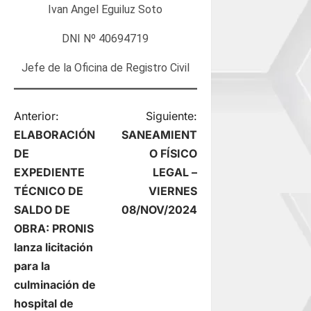
Ivan Angel Eguiluz Soto
DNI Nº 40694719
Jefe de la Oficina de Registro Civil
N
Anterior:
Siguiente:
ELABORACIÓN
SANEAMIENT
a
DE
O FÍSICO
EXPEDIENTE
LEGAL –
v
TÉCNICO DE
VIERNES
e
SALDO DE
08/NOV/2024
OBRA: PRONIS
g
lanza licitación
para la
a
culminación de
c
hospital de