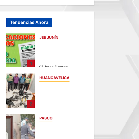
Tendencias Ahora
JEE JUNÍN
PUBLICACIÓN JEE
JUNÍN – VIERNES
07/AGO/2026
1
hace 6 horas
HUANCAVELICA
EN CHURCAMPA:
“LOS
DESMANTELADORE
2
S DE CHONTA” SON
DETENIDOS
PASCO
hace 6 horas
VILLA RICA:
HALLAN SIN VIDA A