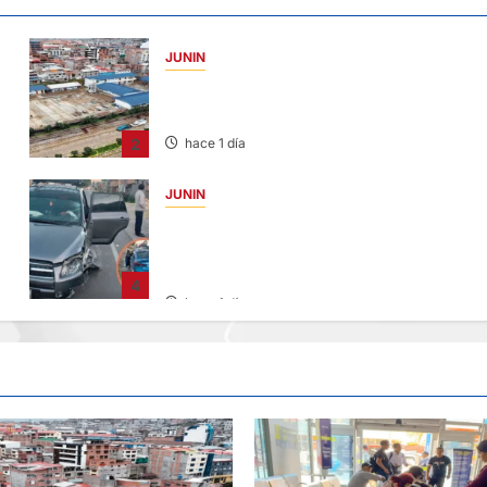
JUNIN
YANACANCHA: ALCALDE CUESTIONADO
POR OBRA INCONCLUSA DE I.E.
2
hace 1 día
JUNIN
CHOQUE CAMIONETA Y AUTOMOVIL: DEJ
VARIOS HERIDOS EN LA CARRETERA
CENTRAL
4
hace 1 día