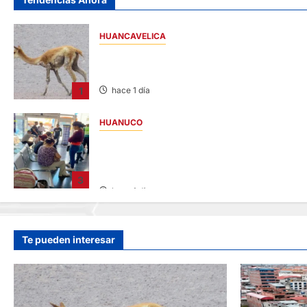
HUANCAVELICA
HUANCAVELICA: SARNA AMENAZA A LAS
VICUÑAS
1
hace 1 día
HUANUCO
LIMA-HUÁNUCO: DENUNCIAN HURTO DE
EQUIPAJES Y MERCADERÍA EN BUS
INTERPROVINCIAL
3
hace 1 día
Te pueden interesar