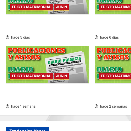
EDICTO MATRIMONIAL
JUNIN
EDICTO MATRIM
e
EDICTO MATRIMONIAL – SÁBADO
EDICTO MATRIMON
n
01/AGO/2026
31/JUL/2026
t
hace 5 días
hace 6 días
r
a
d
EDICTO MATRIMONIAL
JUNIN
EDICTO MATRIM
a
EDICTO MATRIMONIAL – LUNES
EDICTO MATRIMO
27/JUL/2026
25/JUL/2026
s
hace 1 semana
hace 2 semanas
Tendencias Ahora