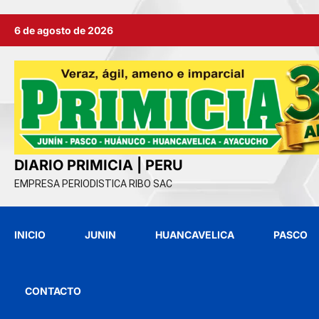
Ir
6 de agosto de 2026
al
contenido
DIARIO PRIMICIA | PERU
EMPRESA PERIODISTICA RIBO SAC
INICIO
JUNIN
HUANCAVELICA
PASCO
CONTACTO