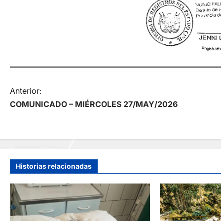
N
Anterior:
COMUNICADO – MIÉRCOLES 27/MAY/2026
a
v
e
Historias relacionadas
g
a