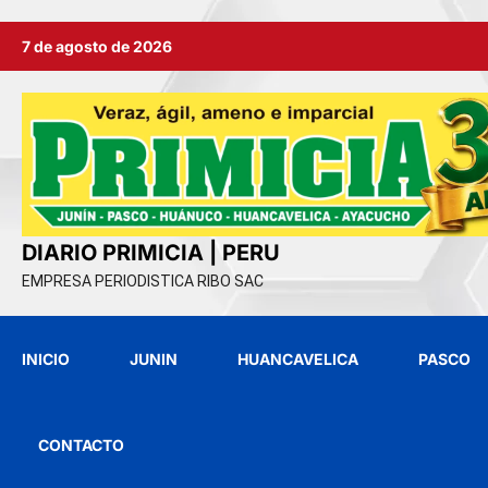
Ir
7 de agosto de 2026
al
contenido
DIARIO PRIMICIA | PERU
EMPRESA PERIODISTICA RIBO SAC
INICIO
JUNIN
HUANCAVELICA
PASCO
CONTACTO