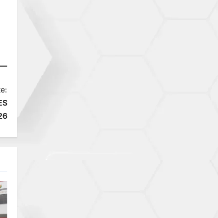
e:
ES
26