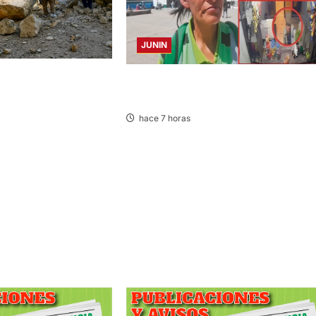
JUNIN
LAGRIMAS: SISMO
HACE 20 DÍAS: BUSCAN A PANADERO 
 VARIAS PROVINCIAS
69 AÑOS DESAPARECIDO
hace 7 horas