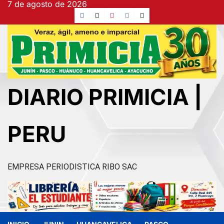
7 de agosto de 2026
Ir
Facebook
TikTok
YouTube
Instagram
X
al
contenido
DIARIO PRIMICIA |
PERU
EMPRESA PERIODISTICA RIBO SAC