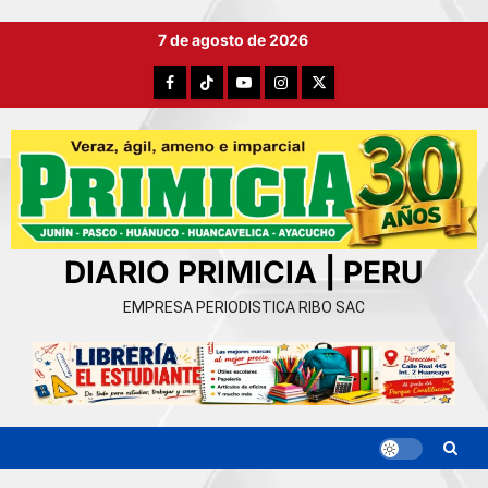
Ir
7 de agosto de 2026
al
contenido
Facebook
TikTok
YouTube
Instagram
X
DIARIO PRIMICIA | PERU
EMPRESA PERIODISTICA RIBO SAC