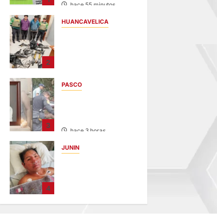
hace 55 minutos
HUANCAVELICA
EN CHURCAMPA:
“LOS
DESMANTELADORE
2
S DE CHONTA” SON
DETENIDOS
PASCO
hace 1 hora
VILLA RICA:
HALLAN SIN VIDA A
MENOR DE 13 AÑOS
3
hace 3 horas
JUNIN
BUSCAN A
FAMILIARES: DE
PACIENTE
4
INTERNADO EN
HOSPITAL DE
JAUJA