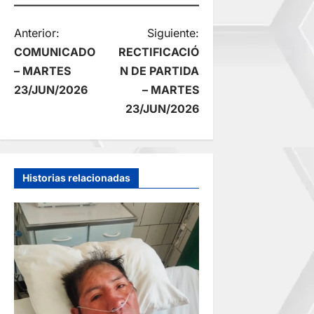
N
Anterior:
Siguiente:
COMUNICADO
RECTIFICACIÓ
a
– MARTES
N DE PARTIDA
23/JUN/2026
– MARTES
v
23/JUN/2026
e
g
Historias relacionadas
a
c
i
ó