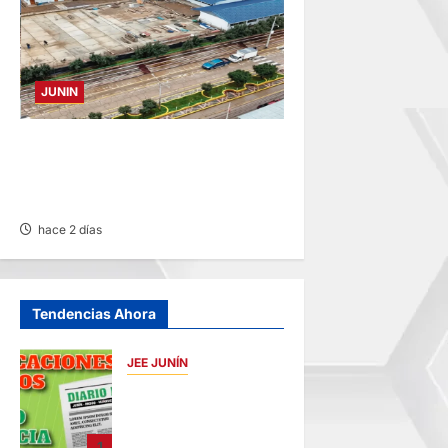
JUNIN
YANACANCHA: ALCALDE
CUESTIONADO POR OBRA
INCONCLUSA DE I.E.
hace 2 días
Tendencias Ahora
JEE JUNÍN
PUBLICACIÓN JEE
JUNÍN – VIERNES
07/AGO/2026
1