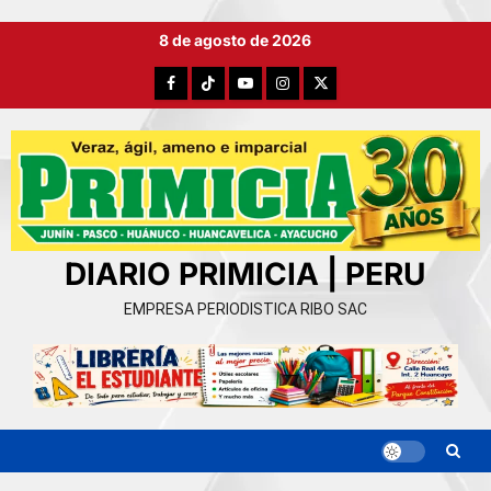
Ir
8 de agosto de 2026
al
contenido
Facebook
TikTok
YouTube
Instagram
X
DIARIO PRIMICIA | PERU
EMPRESA PERIODISTICA RIBO SAC