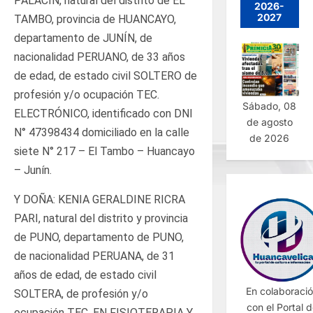
PALACIN, natural del distrito de EL
2026-
2027
TAMBO, provincia de HUANCAYO,
departamento de JUNÍN, de
nacionalidad PERUANO, de 33 años
de edad, de estado civil SOLTERO de
profesión y/o ocupación TEC.
Sábado, 08
ELECTRÓNICO, identificado con DNI
de agosto
N° 47398434 domiciliado en la calle
de 2026
siete N° 217 – El Tambo – Huancayo
– Junín.
Y DOÑA: KENIA GERALDINE RICRA
PARI, natural del distrito y provincia
de PUNO, departamento de PUNO,
de nacionalidad PERUANA, de 31
años de edad, de estado civil
En colaboraci
SOLTERA, de profesión y/o
con el Portal 
ocupación TEC. EN FISIOTERAPIA Y