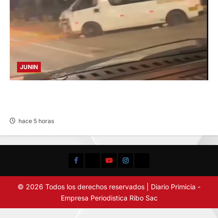
JUNIN
VIOLENTO CHOQUE: DEJA CINCO HERIDOS
POR EL “CAMINITO DE HUANCAYO”
hace 5 horas
Facebook
TikTok
YouTube
Instagram
X
© 2026 Todos los derechos reservados | Diario Primicia -
Empresa Periodistica Ribo Sac