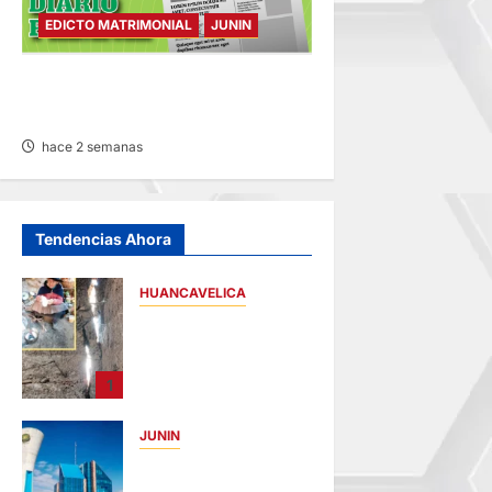
EDICTO MATRIMONIAL
JUNIN
EDICTO MATRIMONIAL –
LUNES 27/JUL/2026
hace 2 semanas
Tendencias Ahora
HUANCAVELICA
CHURCAMPA:
COCINA CASI CAE
SOBRE MUJER
1
ADULTA TRAS
SISMO
JUNIN
hace 1 hora
UNCP:
RESULTADOS DEL