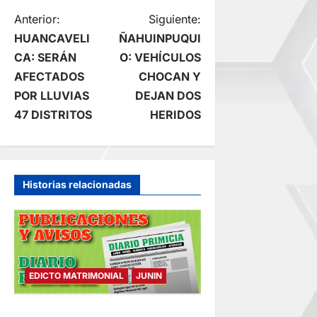
N
Anterior:
Siguiente:
HUANCAVELI
ÑAHUINPUQUI
a
CA: SERÁN
O: VEHÍCULOS
AFECTADOS
CHOCAN Y
v
POR LLUVIAS
DEJAN DOS
e
47 DISTRITOS
HERIDOS
g
a
Historias relacionadas
c
i
ó
EDICTO MATRIMONIAL
JUNIN
n
EDICTO MATRIMONIAL –