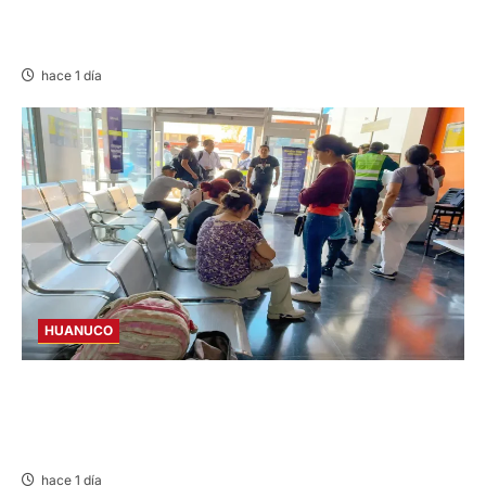
YANACANCHA: ALCALDE CUESTIONADO POR
OBRA INCONCLUSA DE I.E.
hace 1 día
HUANUCO
LIMA-HUÁNUCO: DENUNCIAN HURTO DE
EQUIPAJES Y MERCADERÍA EN BUS
INTERPROVINCIAL
hace 1 día