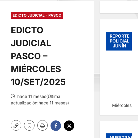
EDICTO JUDICIAL - PASCO
EDICTO
REPORTE
JUDICIAL
POLICIAL
JUNÍN
PASCO –
MIÉRCOLES
10/SET/2025
hace 11 meses(Última
actualización:hace 11 meses)
Miércoles, 
NUESTRAS