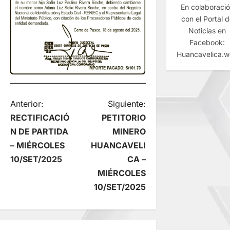
En colaboraci
con el Portal 
Noticias en
Facebook:
Huancavelica.
N
Anterior:
Siguiente:
RECTIFICACIÓ
PETITORIO
a
N DE PARTIDA
MINERO
– MIÉRCOLES
HUANCAVELI
v
10/SET/2025
CA –
e
MIÉRCOLES
10/SET/2025
g
a