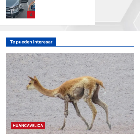
CAMIONETA Y
AUTOMOVIL: DEJA
4
VARIOS HERIDOS
EN LA CARRETERA
CENTRAL
hace 1 día
Te pueden interesar
HUANCAVELICA