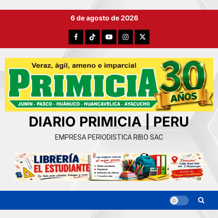
Ir
6 de agosto de 2026
al
contenido
Facebook
TikTok
YouTube
Instagram
X
DIARIO PRIMICIA | PERU
EMPRESA PERIODISTICA RIBO SAC