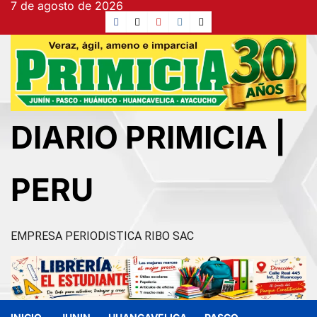
7 de agosto de 2026
Ir
Facebook
TikTok
YouTube
Instagram
X
al
contenido
DIARIO PRIMICIA |
PERU
EMPRESA PERIODISTICA RIBO SAC