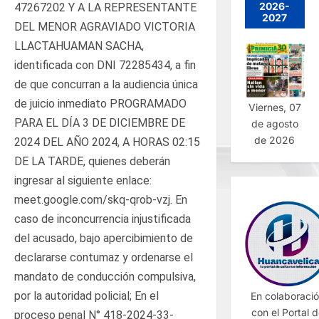
2026-
47267202 Y A LA REPRESENTANTE
2027
DEL MENOR AGRAVIADO VICTORIA
LLACTAHUAMAN SACHA,
identificada con DNI 72285434, a fin
de que concurran a la audiencia única
de juicio inmediato PROGRAMADO
Viernes, 07
PARA EL DÍA 3 DE DICIEMBRE DE
de agosto
de 2026
2024 DEL AÑO 2024, A HORAS 02:15
DE LA TARDE, quienes deberán
ingresar al siguiente enlace:
meet.google.com/skq-qrob-vzj. En
caso de inconcurrencia injustificada
del acusado, bajo apercibimiento de
declararse contumaz y ordenarse el
mandato de conducción compulsiva,
por la autoridad policial; En el
En colaboraci
con el Portal 
proceso penal N° 418-2024-33-