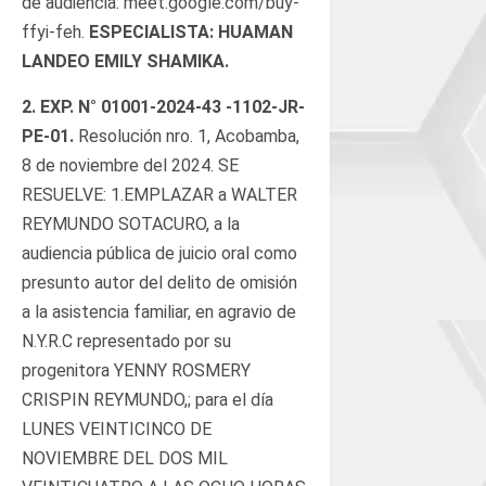
de audiencia: meet.google.com/buy-
ffyi-feh.
ESPECIALISTA: HUAMAN
LANDEO EMILY SHAMIKA.
2.
EXP. N°
01001-2024-43 -1102-JR-
PE-01
.
Resolución nro. 1, Acobamba,
8 de noviembre del 2024. SE
RESUELVE: 1.EMPLAZAR a WALTER
REYMUNDO SOTACURO, a la
audiencia pública de juicio oral como
presunto autor del delito de omisión
a la asistencia familiar, en agravio de
N.Y.R.C representado por su
progenitora YENNY ROSMERY
CRISPIN REYMUNDO,; para el día
LUNES VEINTICINCO DE
NOVIEMBRE DEL DOS MIL