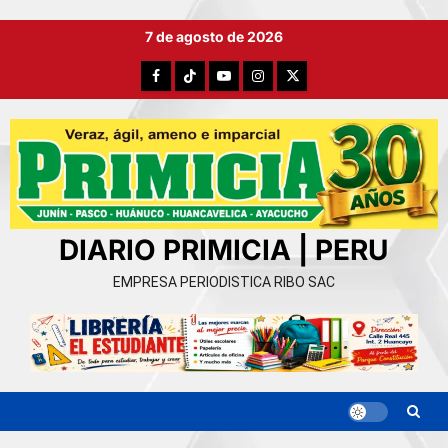
Ir
7 de agosto de 2026
al
contenido
Facebook
TikTok
YouTube
Instagram
X
DIARIO PRIMICIA | PERU
EMPRESA PERIODISTICA RIBO SAC