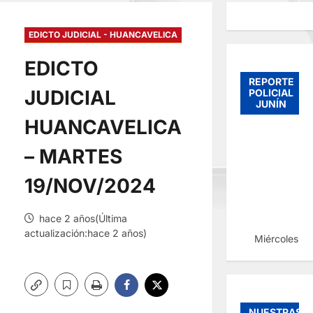
EDICTO JUDICIAL - HUANCAVELICA
EDICTO
REPORTE
JUDICIAL
POLICIAL
JUNÍN
HUANCAVELICA
– MARTES
19/NOV/2024
hace 2 años(Última
actualización:hace 2 años)
Miércoles, 
NUESTRAS