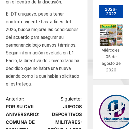
en el centro de la discusión.
2026-
2027
El DT uruguayo, pese a tener
contrato vigente hasta fines del
2026, busca mejorar las condiciones
del acuerdo para asegurar su
permanencia bajo nuevos términos.
Miércoles,
Según información revelada en L1
05 de
Radio, la directiva de Universitario ha
agosto de
decidido que no habrá una nueva
2026
adenda como la que había solicitado
el estratega.
N
Anterior:
Siguiente:
POR SU CVII
JUEGOS
a
ANIVERSARIO:
DEPORTIVOS
COMUNA DE
MILITARES:
v