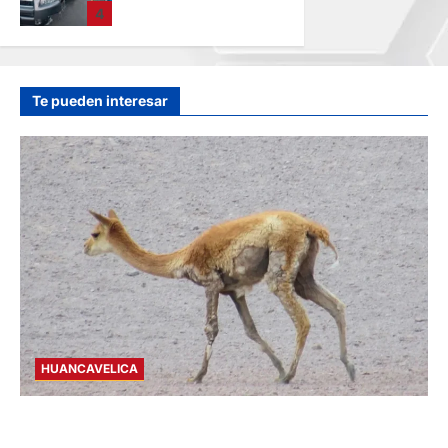
4
VARIOS HERIDOS
EN LA CARRETERA
CENTRAL
hace 15 horas
Te pueden interesar
HUANCAVELICA
HUANCAVELICA: SARNA AMENAZA A LAS