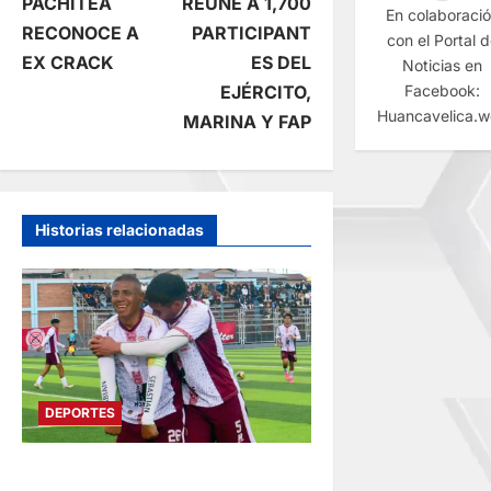
PACHITEA
REÚNE A 1,700
En colaboraci
e
RECONOCE A
PARTICIPANT
con el Portal 
EX CRACK
ES DEL
Noticias en
g
Facebook:
EJÉRCITO,
Huancavelica.
MARINA Y FAP
a
c
i
Historias relacionadas
ó
n
d
DEPORTES
e
COPA PERÚ EN PASCO:
e