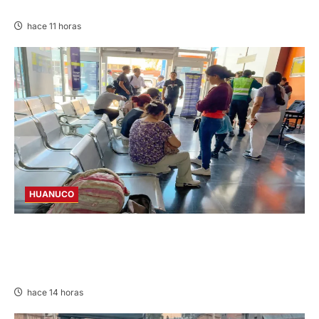
OBRA INCONCLUSA DE I.E.
hace 11 horas
HUANUCO
LIMA-HUÁNUCO: DENUNCIAN HURTO DE
EQUIPAJES Y MERCADERÍA EN BUS
INTERPROVINCIAL
hace 14 horas