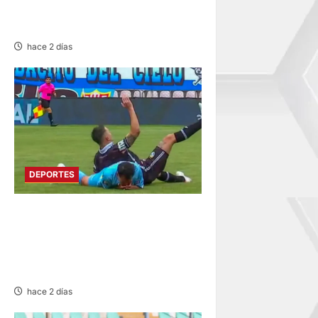
ATLÉTICO EVZA GANA 5-0 A
CANTERAS BERNABÉU
hace 2 días
DEPORTES
POR LA LIGA 1: ADT DE
MALAS VOLVIÓ A PERDER DE
LOCAL AHORA ANTE
GARCILASO
hace 2 días