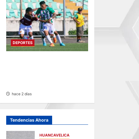
DEPORTES
COPA PERU EN SU TERCERA
FASE: SUMAR MOTORS Y
JUVENTUD ALIANZA INICIAN
CON TRIUNFOS
hace 2 días
Tendencias Ahora
HUANCAVELICA