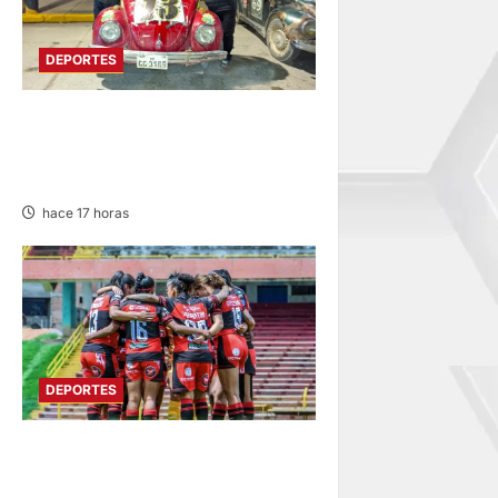
DEPORTES
PILOTO ONDORINO: DESTACA
EN XVIII RALLY ANDINO DE
ESCARBAJOS
hace 17 horas
DEPORTES
ESTADIO IPD HUANCAYO:
FLAMENGO FBC MAÑANA