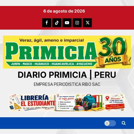
Ir
6 de agosto de 2026
al
contenido
Facebook
TikTok
YouTube
Instagram
X
DIARIO PRIMICIA | PERU
EMPRESA PERIODISTICA RIBO SAC