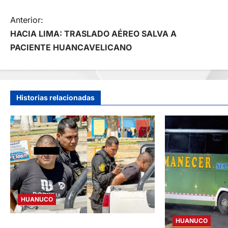
N
Anterior:
HACIA LIMA: TRASLADO AÉREO SALVA A
a
PACIENTE HUANCAVELICANO
v
e
Historias relacionadas
g
a
c
i
HUANUCO
ó
HUANUCO
DETIENEN A «OZUNA TINGALÉS» POR