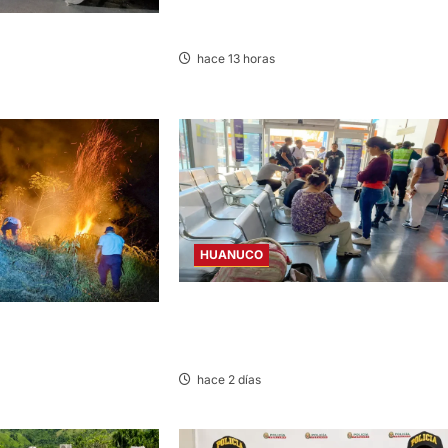
INVESTIGADO POR MUERTE DE
ESTUDIANTE DE LA UNAS
LISIONAN EN LA
hace 13 horas
GO MARÍA-HUÁNUCO
HUANUCO
LIMA-HUÁNUCO: DENUNCIAN HURTO 
OLAN INCENDIO
EQUIPAJES Y MERCADERÍA EN BUS
AN DAÑOS A
INTERPROVINCIAL
 CASERÍO SUPTE CHICO
hace 2 días