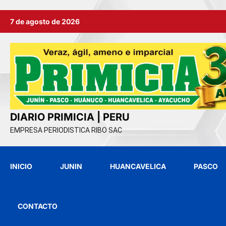
Ir
7 de agosto de 2026
al
contenido
DIARIO PRIMICIA | PERU
EMPRESA PERIODISTICA RIBO SAC
INICIO
JUNIN
HUANCAVELICA
PASCO
CONTACTO