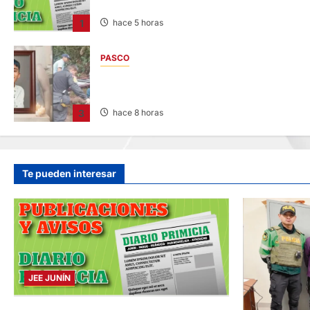
07/AGO/2026
1
hace 5 horas
PASCO
VILLA RICA: HALLAN SIN VIDA A MENOR DE
13 AÑOS
3
hace 8 horas
Te pueden interesar
JEE JUNÍN