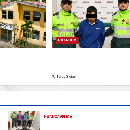
HUANUCO
DICTAN PRISIÓN PREVENTIVA A SUJET
CIO DEL CENTRO DE
QUE AGREDIÓ Y AMENAZÓ CON ARMA
COTO POR
SUS HIJOS EN LAURICOCHA
 AGUA
hace 3 días
HUANCAVELICA
EN CHURCAMPA: “LOS DESMANTELADOR