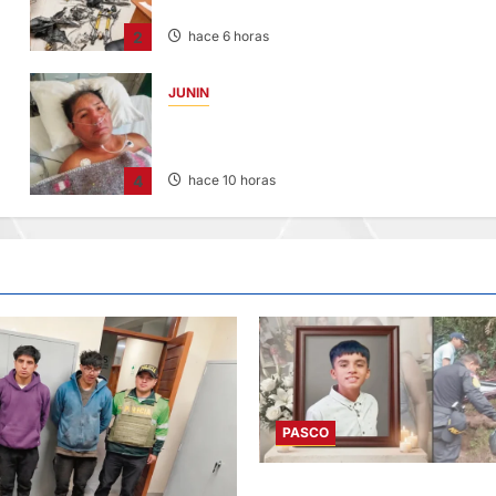
DE CHONTA” SON DETENIDOS
2
hace 6 horas
JUNIN
BUSCAN A FAMILIARES: DE PACIENTE
INTERNADO EN HOSPITAL DE JAUJA
4
hace 10 horas
PASCO
VILLA RICA: HALLAN SIN VIDA