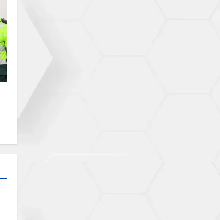
O
 A
ES