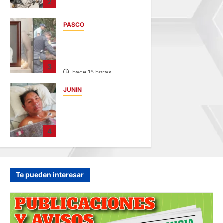
2
S DE CHONTA” SON
DETENIDOS
PASCO
hace 13 horas
VILLA RICA:
HALLAN SIN VIDA A
MENOR DE 13 AÑOS
3
hace 15 horas
JUNIN
BUSCAN A
FAMILIARES: DE
PACIENTE
4
INTERNADO EN
HOSPITAL DE
JAUJA
hace 17 horas
Te pueden interesar