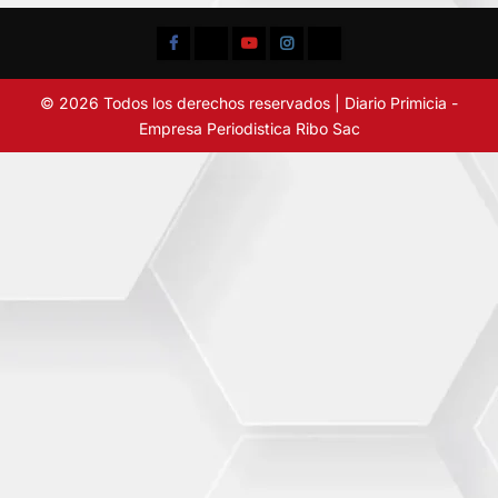
Facebook
TikTok
YouTube
Instagram
X
© 2026 Todos los derechos reservados | Diario Primicia -
Empresa Periodistica Ribo Sac