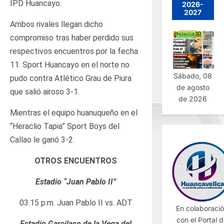
IPD Huancayo.
2026-
2027
Ambos rivales llegan dicho
compromiso tras haber perdido sus
respectivos encuentros por la fecha
11. Sport Huancayo en el norte no
Sábado, 08
pudo contra Atlético Grau de Piura
de agosto
que salió airoso 3-1.
de 2026
Mientras el equipo huanuqueño en el
“Heraclio Tapia” Sport Boys del
Callao le ganó 3-2.
OTROS ENCUENTROS
Estadio “Juan Pablo II”
03.15 p.m. Juan Pablo II vs. ADT
En colaboraci
con el Portal 
Estadio Garcilaso de la Vega del