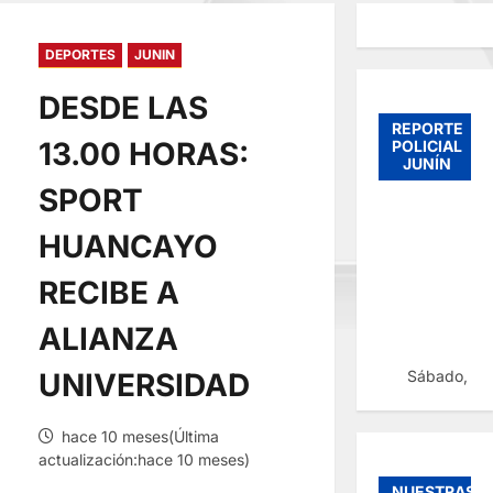
DEPORTES
JUNIN
DESDE LAS
REPORTE
13.00 HORAS:
POLICIAL
JUNÍN
SPORT
HUANCAYO
RECIBE A
ALIANZA
Sábado, 08
UNIVERSIDAD
hace 10 meses(Última
actualización:hace 10 meses)
NUESTRAS