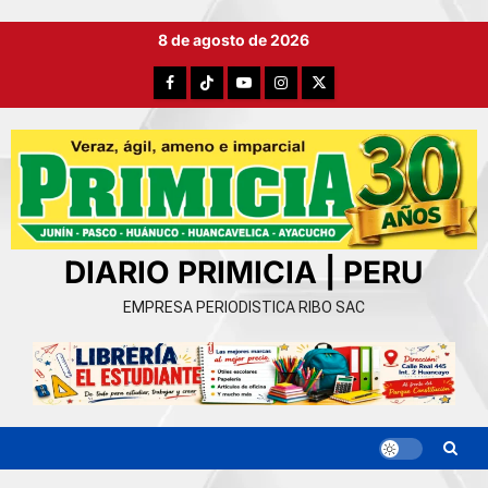
Ir
8 de agosto de 2026
al
contenido
Facebook
TikTok
YouTube
Instagram
X
DIARIO PRIMICIA | PERU
EMPRESA PERIODISTICA RIBO SAC