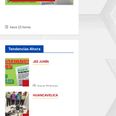
RECTIFICACIÓN DE PARTIDA –
VIERNES 07/AGO/2026
hace 22 horas
Tendencias Ahora
JEE JUNÍN
PUBLICACIÓN JEE
JUNÍN – VIERNES
07/AGO/2026
1
hace 13 horas
HUANCAVELICA
EN CHURCAMPA:
“LOS
DESMANTELADORE