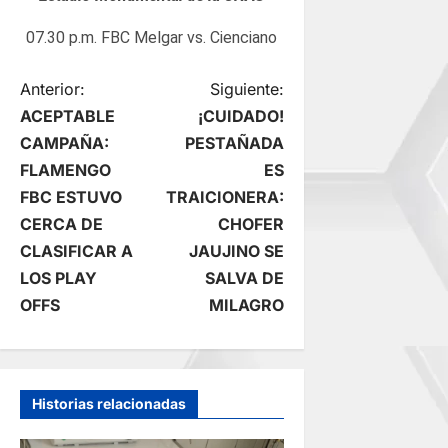
07.30 p.m. FBC Melgar vs. Cienciano
N
Anterior:
Siguiente:
ACEPTABLE
¡CUIDADO!
a
CAMPAÑA:
PESTAÑADA
FLAMENGO
ES
v
FBC ESTUVO
TRAICIONERA:
e
CERCA DE
CHOFER
CLASIFICAR A
JAUJINO SE
g
LOS PLAY
SALVA DE
OFFS
MILAGRO
a
c
i
Historias relacionadas