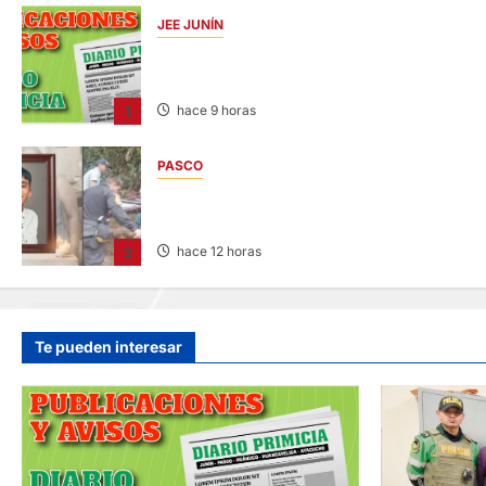
JEE JUNÍN
PUBLICACIÓN JEE JUNÍN – VIERNES
07/AGO/2026
1
hace 9 horas
PASCO
VILLA RICA: HALLAN SIN VIDA A MENOR DE
13 AÑOS
3
hace 12 horas
Te pueden interesar