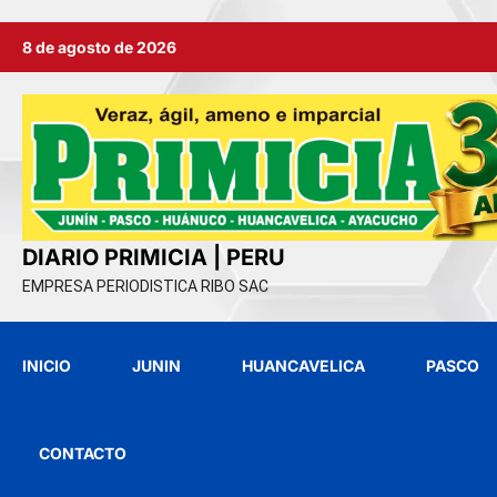
Ir
8 de agosto de 2026
al
contenido
DIARIO PRIMICIA | PERU
EMPRESA PERIODISTICA RIBO SAC
INICIO
JUNIN
HUANCAVELICA
PASCO
CONTACTO