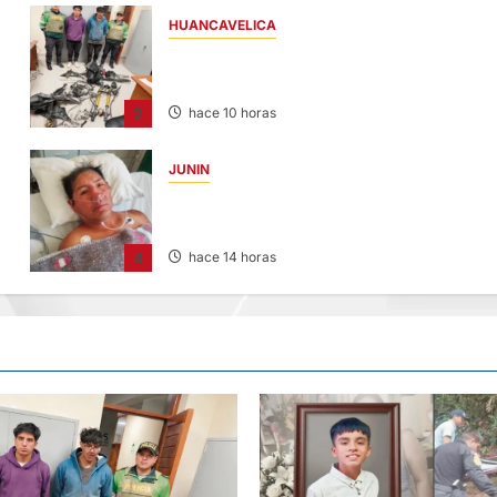
HUANCAVELICA
EN CHURCAMPA: “LOS DESMANTELADOR
DE CHONTA” SON DETENIDOS
2
hace 10 horas
JUNIN
BUSCAN A FAMILIARES: DE PACIENTE
INTERNADO EN HOSPITAL DE JAUJA
4
hace 14 horas