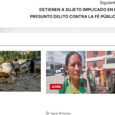
Siguient
DETIENEN A SUJETO IMPLICADO EN 
PRESUNTO DELITO CONTRA LA FÉ PÚBLI
JUNIN
LAGRIMAS: SISMO
HACE 20 DÍAS: BUSCAN A PANADERO 
 VARIAS PROVINCIAS
69 AÑOS DESAPARECIDO
hace 18 horas