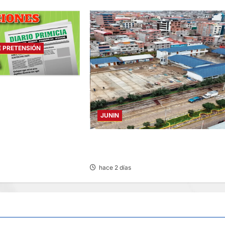
E PRETENSIÓN
 PRETENSIÓN –
2026
JUNIN
YANACANCHA: ALCALDE CUESTIONA
POR OBRA INCONCLUSA DE I.E.
hace 2 días