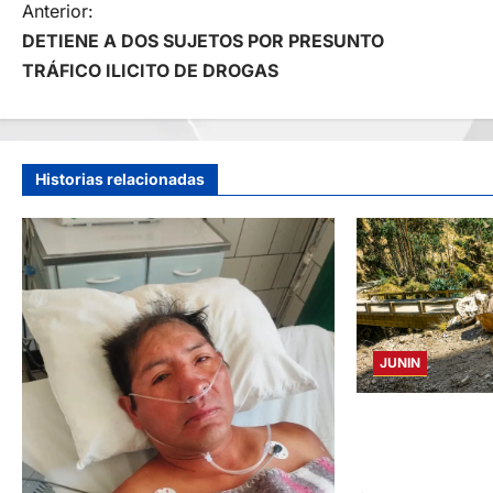
N
Anterior:
DETIENE A DOS SUJETOS POR PRESUNTO
a
TRÁFICO ILICITO DE DROGAS
v
e
Historias relacionadas
g
a
c
i
JUNIN
ó
SUSTO, MIEDO Y 
REMECIÓ AYER EN
n
DE JUNÍN