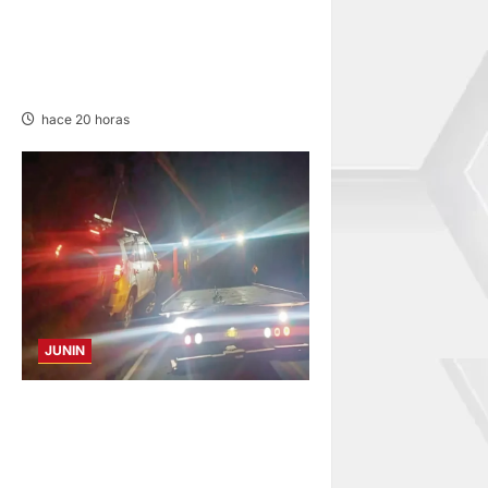
VIOLENTO CHOQUE: DEJA
CINCO HERIDOS POR EL
“CAMINITO DE HUANCAYO”
hace 20 horas
JUNIN
VOLCADURA EN CARRETERA
CENTRAL: CINCO MIEMBROS
DE UNA FAMILIA SALVAN DE