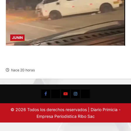
JUNIN
VIOLENTO CHOQUE: DEJA CINCO HERIDOS
POR EL “CAMINITO DE HUANCAYO”
hace 20 horas
Facebook
TikTok
YouTube
Instagram
X
© 2026 Todos los derechos reservados | Diario Primicia -
Empresa Periodistica Ribo Sac