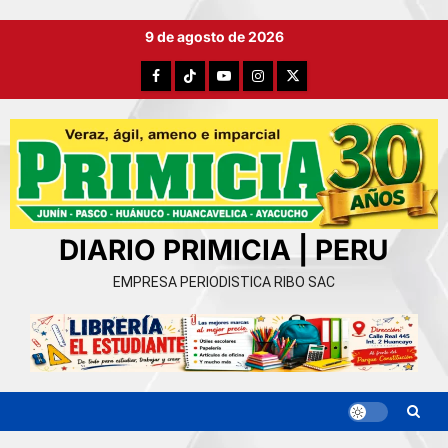
Ir
9 de agosto de 2026
al
contenido
Facebook
TikTok
YouTube
Instagram
X
DIARIO PRIMICIA | PERU
EMPRESA PERIODISTICA RIBO SAC