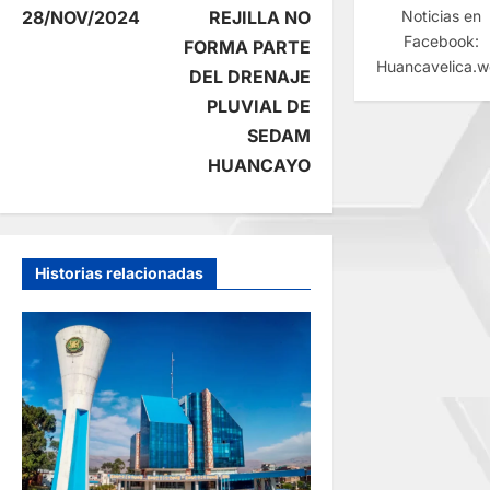
v
Noticias en
28/NOV/2024
REJILLA NO
Facebook:
e
FORMA PARTE
Huancavelica.
DEL DRENAJE
g
PLUVIAL DE
SEDAM
a
HUANCAYO
c
i
Historias relacionadas
ó
n
d
e