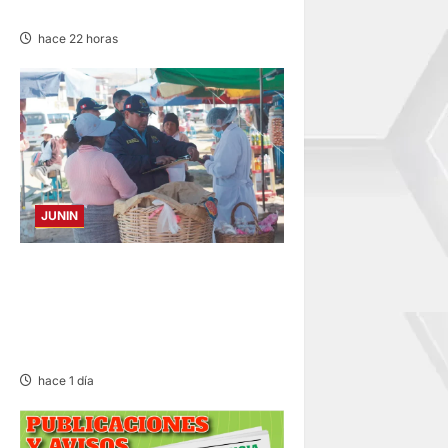
MORIR
hace 22 horas
JUNIN
¡QUÉ REINCIDENTE!:
CLAUSURA PANADERÍA EN
JAUJA POR LA INMUNDICIA
HALLADA
hace 1 día