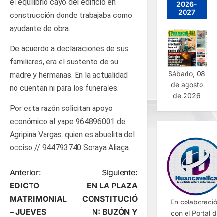
el equilibrio cayó del edificio en
2026-
2027
construcción donde trabajaba como
ayudante de obra.
De acuerdo a declaraciones de sus
familiares, era el sustento de su
Sábado, 08
madre y hermanas. En la actualidad
de agosto
no cuentan ni para los funerales.
de 2026
Por esta razón solicitan apoyo
económico al yape 964896001 de
Agripina Vargas, quien es abuelita del
occiso // 944793740 Soraya Aliaga.
N
Anterior:
Siguiente:
EDICTO
EN LA PLAZA
a
MATRIMONIAL
CONSTITUCIÓ
En colaboraci
– JUEVES
N: BUZÓN Y
con el Portal 