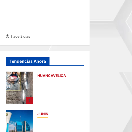
SUSTO, MIEDO Y LAGRIMAS:
SISMO REMECIÓ AYER EN
VARIAS PROVINCIAS DE
JUNÍN
hace 2 días
Tendencias Ahora
HUANCAVELICA
CHURCAMPA:
COCINA CASI CAE
SOBRE MUJER
1
ADULTA TRAS
SISMO
JUNIN
hace 16 horas
UNCP:
RESULTADOS DEL