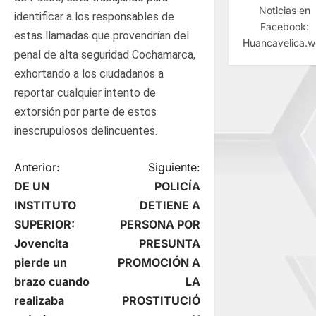
Noticias en
identificar a los responsables de
Facebook:
estas llamadas que provendrían del
Huancavelica.
penal de alta seguridad Cochamarca,
exhortando a los ciudadanos a
reportar cualquier intento de
extorsión por parte de estos
inescrupulosos delincuentes.
N
Anterior:
Siguiente:
DE UN
POLICÍA
a
INSTITUTO
DETIENE A
SUPERIOR:
PERSONA POR
v
Jovencita
PRESUNTA
e
pierde un
PROMOCIÓN A
brazo cuando
LA
g
realizaba
PROSTITUCIÓ