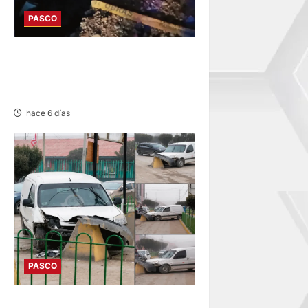
PASCO
YURAJHUANCA: AUTO CAE A
ZANJA Y DEJA VARIOS
HERIDOS
hace 6 días
PASCO
YANACANCHA: ACCIDENTE