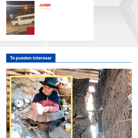
JUNIN
hace 19 horas
VIOLENTO
CHOQUE: DEJA
CINCO HERIDOS
4
POR EL “CAMINITO
DE HUANCAYO”
hace 21 horas
Te pueden interesar