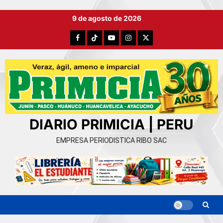
Ir
9 de agosto de 2026
al
contenido
Facebook
TikTok
YouTube
Instagram
X
DIARIO PRIMICIA | PERU
EMPRESA PERIODISTICA RIBO SAC