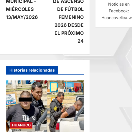
a
MUNICIPAL –
DE ASCENSO
Noticias en
MIÉRCOLES
DE FÚTBOL
Facebook:
v
13/MAY/2026
FEMENINO
Huancavelica.
e
2026 DESDE
EL PRÓXIMO
g
24
a
c
Historias relacionadas
i
ó
n
d
HUANUCO