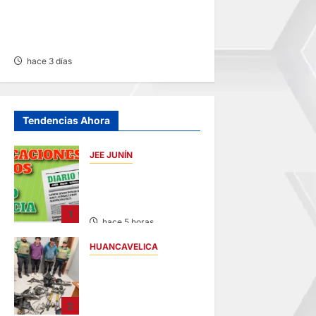
AGREDIÓ Y AMENAZÓ CON
ARMA A SUS HIJOS EN
LAURICOCHA
hace 3 días
Tendencias Ahora
JEE JUNÍN
PUBLICACIÓN JEE
JUNÍN – VIERNES
07/AGO/2026
1
hace 5 horas
HUANCAVELICA
EN CHURCAMPA:
“LOS
DESMANTELADORE
2
S DE CHONTA” SON