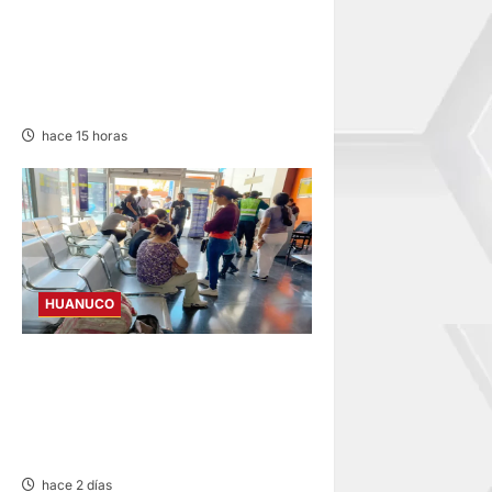
SERENOS CONTROLAN
INCENDIO FORESTAL Y
EVITAN DAÑOS A VIVIENDAS
EN EL CASERÍO SUPTE CHICO
hace 15 horas
HUANUCO
LIMA-HUÁNUCO:
DENUNCIAN HURTO DE
EQUIPAJES Y MERCADERÍA
EN BUS INTERPROVINCIAL
hace 2 días