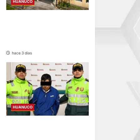
HUANUCO
CANCELAN REINICIO DEL
CENTRO DE SALUD DE
CACHICOTO POR
FILTRACIONES DE AGUA
hace 3 días
HUANUCO
DICTAN PRISIÓN
PREVENTIVA A SUJETO QUE