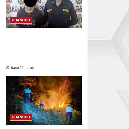
HUANUCO
INVESTIGAN A MENOR DE 13
AÑOS POR PRESUNTO
HURTO DE S/ 17 MIL EN
PUERTO INCA
hace 14 horas
HUANUCO