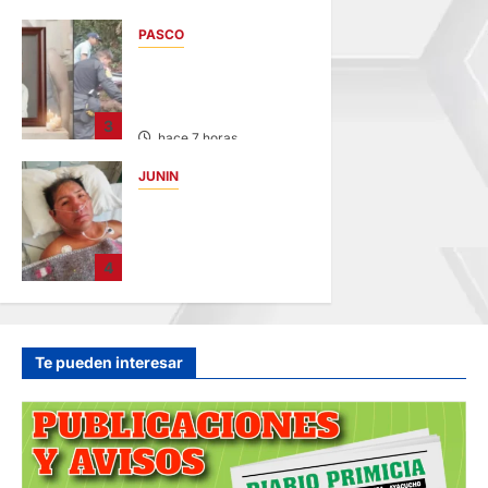
DETENIDOS
PASCO
hace 5 horas
VILLA RICA:
HALLAN SIN VIDA A
MENOR DE 13 AÑOS
3
hace 7 horas
JUNIN
BUSCAN A
FAMILIARES: DE
PACIENTE
4
INTERNADO EN
HOSPITAL DE
JAUJA
hace 9 horas
Te pueden interesar