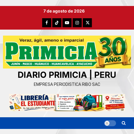
Ir
7 de agosto de 2026
al
contenido
Facebook
TikTok
YouTube
Instagram
X
DIARIO PRIMICIA | PERU
EMPRESA PERIODISTICA RIBO SAC