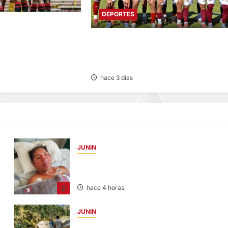
DEPORTES
ANCAYO: FLAMENGO
BE AL ALIANZA LIMA
COPA PERÚ DEPARTAMENTAL:
CONSTRUCTORES GANA 2-0 A
MUNICIPAL DE CHACOS
hace 3 días
JUNIN
BUSCAN A FAMILIARES: DE PACIENTE
INTERNADO EN HOSPITAL DE JAUJA
2
hace 4 horas
JUNIN
SUSTO, MIEDO Y LAGRIMAS: SISMO