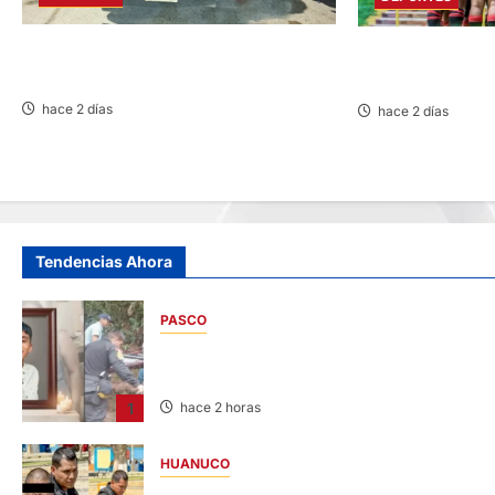
PILOTO ONDORINO: DESTACA EN XVIII
ESTADIO IPD HU
RALLY ANDINO DE ESCARBAJOS
FBC MAÑANA RECI
hace 2 días
hace 2 días
Tendencias Ahora
PASCO
VILLA RICA: HALLAN SIN VIDA A MENOR DE
13 AÑOS
1
hace 2 horas
HUANUCO
DETIENEN A «OZUNA TINGALÉS» POR