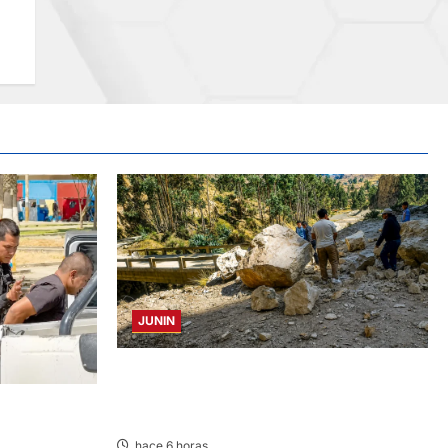
JUNIN
SUSTO, MIEDO Y LAGRIMAS: SISMO
REMECIÓ AYER EN VARIAS PROVINCIAS DE
S» POR
JUNÍN
hace 6 horas