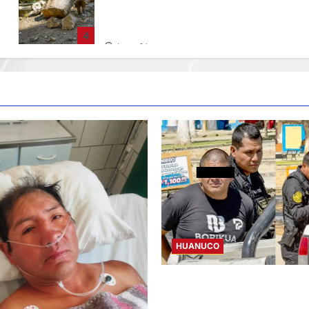
REMECIÓ AYER EN VARIAS PROVINCIAS DE
JUNÍN
4
hace 6 horas
HUANUCO
DETIENEN A «OZUNA TINGALÉ
REQUISITORIA PENDIENTE