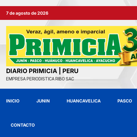
Ir
7 de agosto de 2026
al
contenido
DIARIO PRIMICIA | PERU
EMPRESA PERIODISTICA RIBO SAC
INICIO
JUNIN
HUANCAVELICA
PASCO
CONTACTO