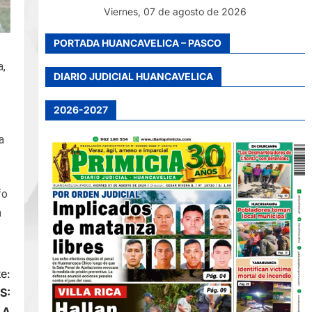
Viernes, 07 de agosto de 2026
PORTADA HUANCAVELICA – PASCO
a,
DIARIO JUDICIAL HUANCAVELICA
2026-2027
a
fo
a
e:
S:
LA