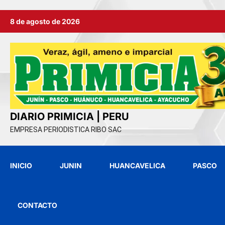
Ir
8 de agosto de 2026
al
contenido
DIARIO PRIMICIA | PERU
EMPRESA PERIODISTICA RIBO SAC
INICIO
JUNIN
HUANCAVELICA
PASCO
CONTACTO