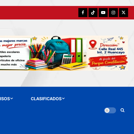
Facebook
TikTok
YouTube
Instagram
X
ISOS
CLASIFICADOS