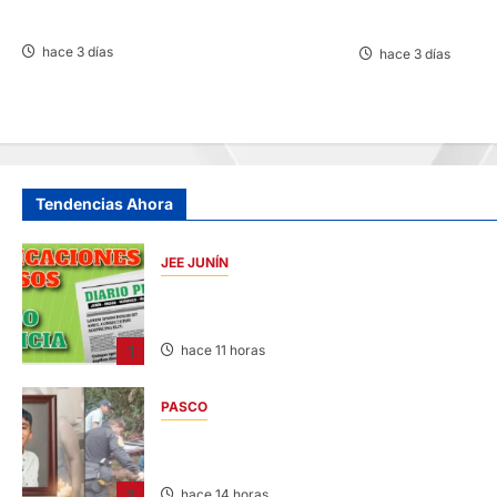
RALLY ANDINO DE ESCARBAJOS
FBC MAÑANA RECI
hace 3 días
hace 3 días
Tendencias Ahora
JEE JUNÍN
PUBLICACIÓN JEE JUNÍN – VIERNES
07/AGO/2026
1
hace 11 horas
PASCO
VILLA RICA: HALLAN SIN VIDA A MENOR DE
13 AÑOS
3
hace 14 horas