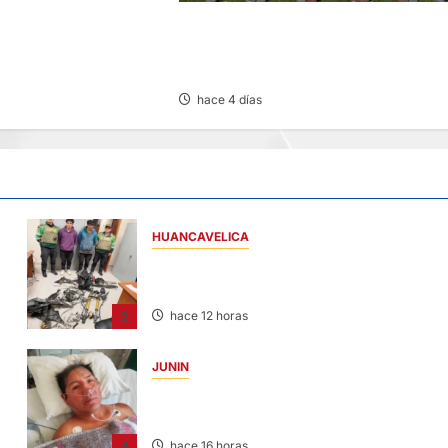
BE AL ALIANZA LIMA
COPA PERÚ DEPARTAMENTAL:
CONSTRUCTORES GANA 2-0 A
MUNICIPAL DE CHACOS
hace 4 días
HUANCAVELICA
EN CHURCAMPA: “LOS DESMANTELADOR
DE CHONTA” SON DETENIDOS
2
hace 12 horas
JUNIN
BUSCAN A FAMILIARES: DE PACIENTE
INTERNADO EN HOSPITAL DE JAUJA
4
hace 16 horas