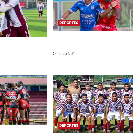
DEPORTES
LIGA 2: RESERVA DE SPORT HUANCAY
FRENTE A SANTOS FC DE NASCA
SCO: SOCIEDAD TIRO
 ACADEMIA PEPE
hace 3 días
DEPORTES
ANCAYO: FLAMENGO