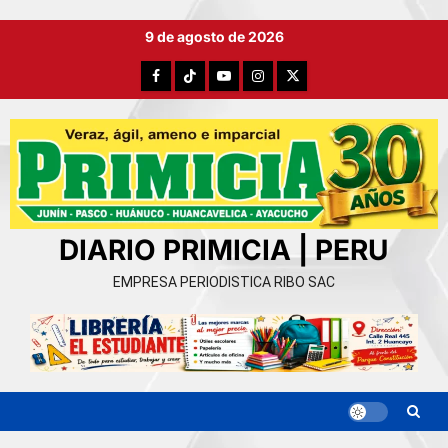
Ir
9 de agosto de 2026
al
contenido
Facebook
TikTok
YouTube
Instagram
X
DIARIO PRIMICIA | PERU
EMPRESA PERIODISTICA RIBO SAC