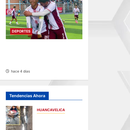
DEPORTES
COPA PERÚ EN PASCO:
SOCIEDAD TIRO 28 GOLEA
12-0 A ACADEMIA PEPE
hace 4 días
Tendencias Ahora
HUANCAVELICA
CHURCAMPA:
COCINA CASI CAE