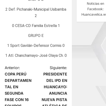
Noticias en
Facebook:
2 Def. Pichanaki-Municipal Usibamba
Huancavelica.
2
0 CESA-CD Familia Estrella 1
GRUPO E
1 Sport Gavilán-Defensor Cormis 0
1 Atl. Chanchamayo-José Olaya Ch. 0
N
Anterior:
Siguiente:
COPA PERÚ
PRESIDENTE
a
DEPARTAMEN
DEL IPD EN
TAL EN
HUANCAYO:
v
SEGUNDA
ANUNCIA
e
FASE CON 16
NUEVA PISTA