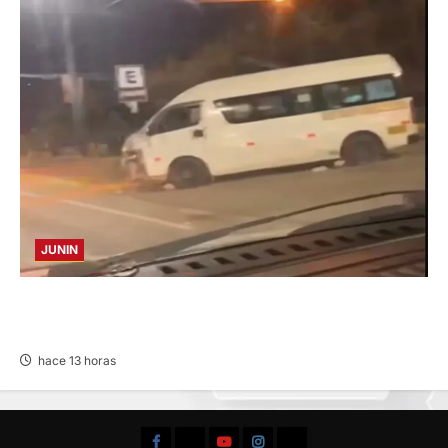
JUNIN
VIOLENTO CHOQUE: DEJA CINCO HERIDOS
POR EL “CAMINITO DE HUANCAYO”
hace 13 horas
Facebook
TikTok
YouTube
Instagram
X