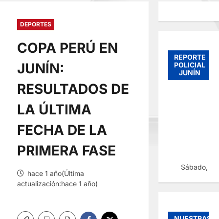
DEPORTES
COPA PERÚ EN
REPORTE
JUNÍN:
POLICIAL
JUNÍN
RESULTADOS DE
LA ÚLTIMA
FECHA DE LA
PRIMERA FASE
Sábado, 08
hace 1 año(Última
actualización:hace 1 año)
NUESTRAS