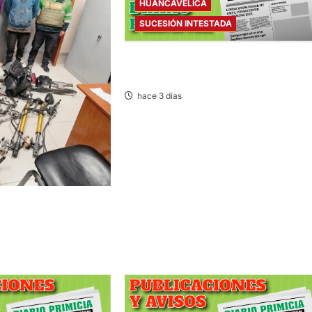
HUANCAVELICA
SUCESIÓN INTESTADA
SUCESIÓN INTESTADA – VIERNES
07/AGO/2026
hace 3 días
“LOS
ES DE CHONTA” SON