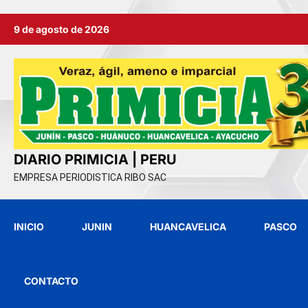
Ir
9 de agosto de 2026
al
contenido
DIARIO PRIMICIA | PERU
EMPRESA PERIODISTICA RIBO SAC
INICIO
JUNIN
HUANCAVELICA
PASCO
CONTACTO