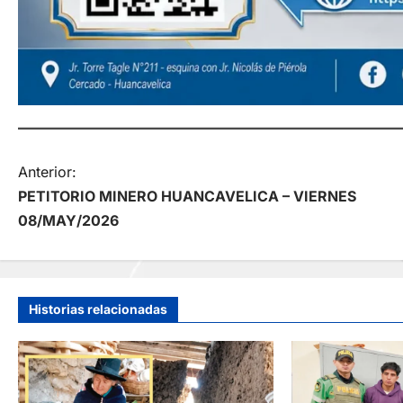
N
Anterior:
PETITORIO MINERO HUANCAVELICA – VIERNES
a
08/MAY/2026
v
e
Historias relacionadas
g
a