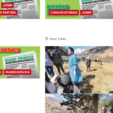
JUNIN
DE PARTIDA
CONVOCATORIAS
JUNIN
E PARTIDA – VIERNES
CONVOCATORIAS – VIERNES
07/AGO/2026
hace 3 días
S
HUANCAVELICA
– MIÉRCOLES